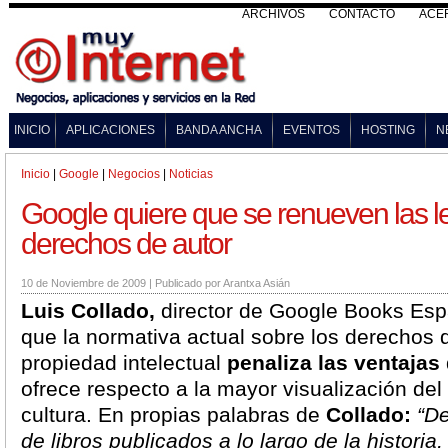
ARCHIVOS
CONTACTO
ACE
INICIO
APLICACIONES
BANDA ANCHA
EVENTOS
HOSTING
N
Inicio
|
Google
|
Negocios
|
Noticias
Google quiere que se renueven las l
derechos de autor
10 de Noviembre de 2009
|
Publicado por
Arantxa Asián
Luis Collado,
director de Google Books Es
que la normativa actual sobre los derechos d
propiedad intelectual
penaliza las ventajas
ofrece respecto a la mayor visualización del
cultura. En propias palabras de
Collado:
“De
de libros publicados a lo largo de la historia