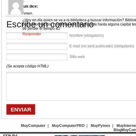
1
luis
dice:
Amen.
¿Hoy en día quien se va a la biblioteca a buscar información? Biblio
Escribe un comentario
poca información, y si tienes que desplazarte hasta alguna capital t
de perder el tiempo xD
Responder
Nombre (obligatorio)
E-mail (no será publicado) (obligatorio)
Sitio web
(Se acepta código HTML)
MuyComputer
|
MuyComputerPRO
|
MuyPymes
|
MuyInterne
BlogMuyCom