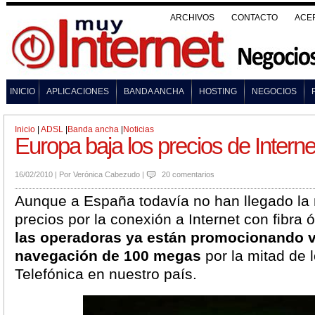
ARCHIVOS
CONTACTO
ACE
INICIO
APLICACIONES
BANDA ANCHA
HOSTING
NEGOCIOS
Inicio
|
ADSL
|
Banda ancha
|
Noticias
Europa baja los precios de Intern
16/02/2010
|
Por
Verónica Cabezudo
|
20 comentarios
Aunque a España todavía no han llegado la 
precios por la conexión a Internet con fibra 
las operadoras ya están promocionando 
navegación de 100 megas
por la mitad de 
Telefónica en nuestro país.