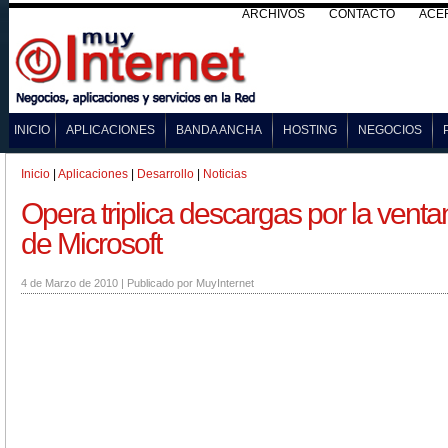
ARCHIVOS
CONTACTO
ACE
INICIO
APLICACIONES
BANDA ANCHA
HOSTING
NEGOCIOS
Inicio
|
Aplicaciones
|
Desarrollo
|
Noticias
Opera triplica descargas por la vent
de Microsoft
4 de Marzo de 2010
|
Publicado por
MuyInternet