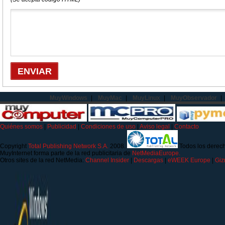
MuyWindows
|
MuyMac
|
MuyLinux
|
MuyObservador
|
Quiénes somos
|
Publicidad
|
Condiciones de uso
|
Aviso legal
|
Contacto
Copyright
Total Publishing Network S.A.
2008.
Todos los derec
MuyInternet forma parte de la red publicitaria de
NetMediaEurope.
Otros sites de la red NetMedia:
Channel Insider
|
Descargas
|
eWEEK Europe
|
Gi