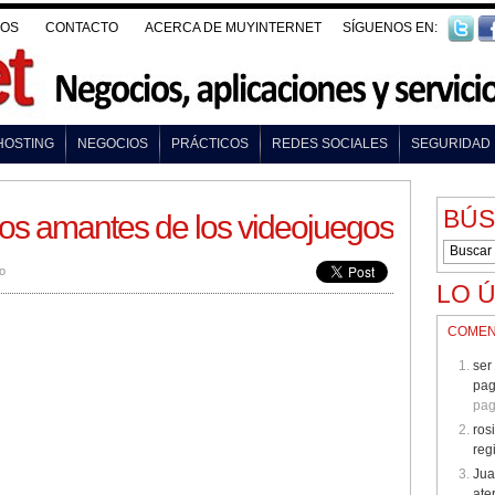
VOS
CONTACTO
ACERCA DE MUYINTERNET
SÍGUENOS EN:
HOSTING
NEGOCIOS
PRÁCTICOS
REDES SOCIALES
SEGURIDAD
BÚ
los amantes de los videojuegos
o
LO 
COMEN
ser
pa
pag
ros
reg
Jua
ate