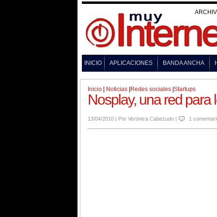
ARCHI
INICIO
APLICACIONES
BANDA ANCHA
Inicio
|
Noticias
|
Redes sociales
|
Startups
Nosplay, una red para 
13/04/2010
|
Por
Verónica Cabezudo
|
1 comentari