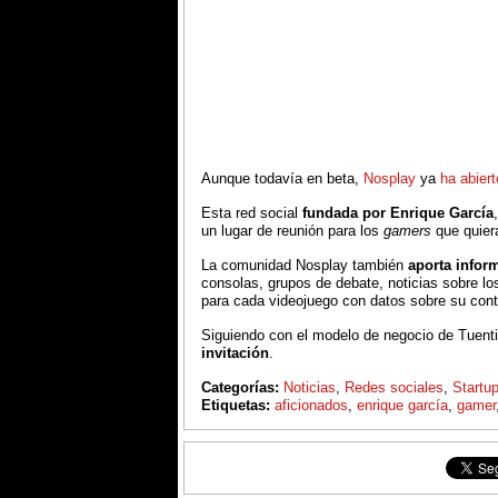
Aunque todavía en beta,
Nosplay
ya
ha abier
Esta red social
fundada por Enrique García
un lugar de reunión para los
gamers
que quiera
La comunidad Nosplay también
aporta infor
consolas, grupos de debate, noticias sobre lo
para cada videojuego con datos sobre su con
Siguiendo con el modelo de negocio de Tuenti
invitación
.
Categorías:
Noticias
,
Redes sociales
,
Startu
Etiquetas:
aficionados
,
enrique garcía
,
gamer