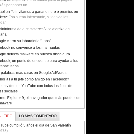
zás por poner un...
ael en Te invitamos a ganar dinero o premios en
kerz
: Eso suena interesante, si todavia les
dan...
plataforma de e-commerce Alice aterriza en
paña
gle cierra su laboratorio “Labs”
ebook no convence a los internautas
gle detecta malware en nuestro disco duro
ebook, un punto de encuentro para ayudar a los
capacitados
 palabras más caras en Google AdWords
ndrías a tu jefe como amigo en Facebook?
 un vídeo en YouTube con todas tus fotos de
es sociales
ernet Explorer 9, el navegador que más puede con
malware
 LEÍDO
LO MÁS COMENTADO
Tube cumplió 5 años el día de San Valentín
.673)