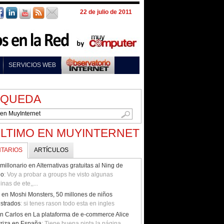
22 de julio de 2011
SERVICIOS WEB
SQUEDA
ÚLTIMO EN MUYINTERNET
TARIOS
ARTÍCULOS
 millonario en Alternativas gratuitas al Ning de
go
: Voy a probar a groups he visto algunas
inas de ete,,...
i en Moshi Monsters, 50 millones de niños
istrados
: si tenes rason todo esta en ingles
n Carlos en La plataforma de e-commerce Alice
rriza en España
: Tiene buena pinta la página.