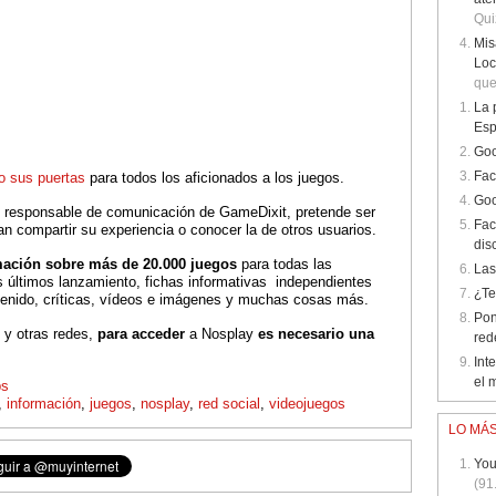
Qui
Mis
Loc
que
La 
Es
Goo
Fac
to sus puertas
para todos los aficionados a los juegos.
Goo
, responsable de comunicación de GameDixit, pretende ser
Fac
n compartir su experiencia o conocer la de otros usuarios.
dis
mación sobre más de 20.000 juegos
para todas las
Las
s últimos lanzamiento, fichas informativas independientes
¿Te
tenido, críticas, vídeos e imágenes y muchas cosas más.
Pon
 y otras redes,
para acceder
a Nosplay
es necesario una
red
Int
el 
ps
,
información
,
juegos
,
nosplay
,
red social
,
videojuegos
LO MÁS
You
(91