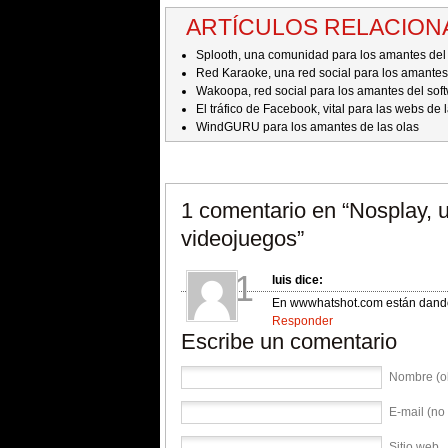
ARTÍCULOS RELACIO
Splooth, una comunidad para los amantes del
Red Karaoke, una red social para los amantes
Wakoopa, red social para los amantes del sof
El tráfico de Facebook, vital para las webs de 
WindGURU para los amantes de las olas
1 comentario en
“Nosplay, 
videojuegos”
1
luis
dice:
En wwwhatshot.com están dando
Responder
Escribe un comentario
Nombre (ob
E-mail (no 
Sitio web