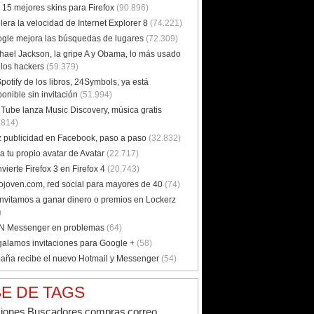
 15 mejores skins para Firefox
(90.896)
lera la velocidad de Internet Explorer 8
(74.221)
gle mejora las búsquedas de lugares
(72.309)
hael Jackson, la gripe A y Obama, lo más usado
 los hackers
(59.379)
Spotify de los libros, 24Symbols, ya está
ponible sin invitación
(51.994)
Tube lanza Music Discovery, música gratis
.814)
 publicidad en Facebook, paso a paso
(32.832)
a tu propio avatar de Avatar
(22.717)
vierte Firefox 3 en Firefox 4
(20.743)
ojoven.com, red social para mayores de 40
(74)
invitamos a ganar dinero o premios en Lockerz
)
 Messenger en problemas
(64)
alamos invitaciones para Google +
(58)
aña recibe el nuevo Hotmail y Messenger
(54)
E DE TAGS
ciones
Buscadores
correo
compras