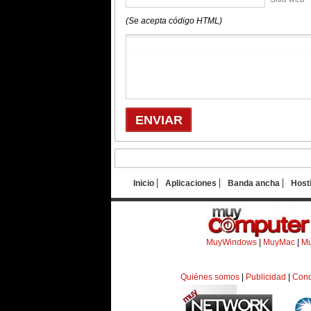
(Se acepta código HTML)
Inicio
Aplicaciones
Banda ancha
Host
MuyWindows
|
MuyMac
|
Mu
Quiénes somos
|
Publicidad
|
Cond