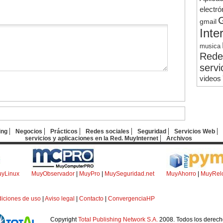
electró
gmail
Inte
musica
Rede
servi
videos
ing
Negocios
Prácticos
Redes sociales
Seguridad
Servicios Web
servicios y aplicaciones en la Red. MuyInternet
Archivos
yLinux
MuyObservador
|
MuyPro
|
MuySeguridad.net
MuyAhorro
|
MuyRel
iciones de uso
|
Aviso legal
|
Contacto
|
ConvergenciaHP
Copyright
Total Publishing Network S.A.
2008. Todos los derech