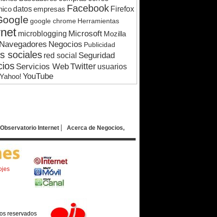
Facebook
nico
datos
empresas
Firefox
Google
google chrome
Herramientas
rnet
microblogging
Microsoft
Mozilla
Navegadores
Negocios
Publicidad
s sociales
Seguridad
red social
cios
Servicios Web
Twitter
usuarios
YouTube
Yahoo!
Observatorio Internet
Acerca de Negocios,
ojes
os reservados