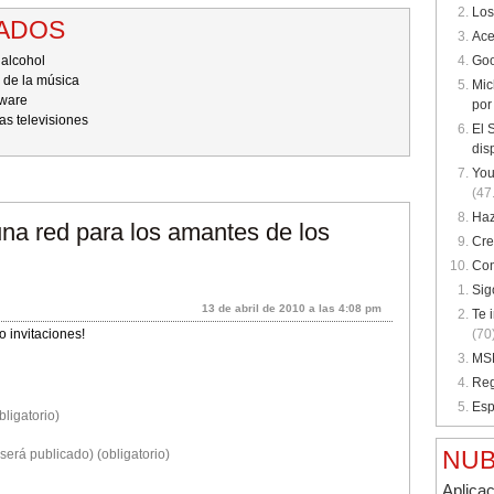
Los
NADOS
Ace
 alcohol
Goo
 de la música
Mic
tware
por
las televisiones
El 
dis
You
(47
Haz
una red para los amantes de los
Cre
Con
Sig
13 de abril de 2010 a las 4:08 pm
Te 
 invitaciones!
(70
MSN
Reg
Esp
ligatorio)
NUB
será publicado) (obligatorio)
Aplica