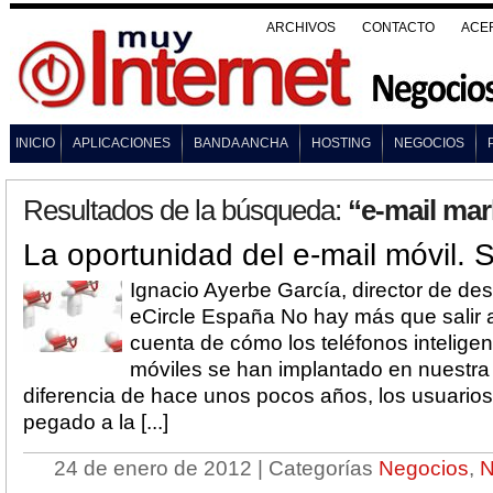
ARCHIVOS
CONTACTO
ACE
INICIO
APLICACIONES
BANDA ANCHA
HOSTING
NEGOCIOS
Resultados de la búsqueda:
“e-mail mar
La oportunidad del e-mail móvil. 
Ignacio Ayerbe García, director de des
eCircle España No hay más que salir a
cuenta de cómo los teléfonos inteligen
móviles se han implantado en nuestra v
diferencia de hace unos pocos años, los usuarios 
pegado a la [...]
24 de enero de 2012 | Categorías
Negocios
,
N