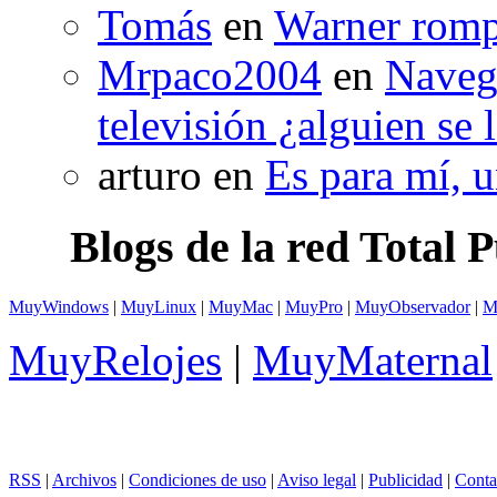
Tomás
en
Warner romp
Mrpaco2004
en
Naveg
televisión ¿alguien se 
arturo en
Es para mí, 
Blogs de la red Total P
MuyWindows
|
MuyLinux
|
MuyMac
|
MuyPro
|
MuyObservador
|
M
MuyRelojes
|
MuyMaternal
RSS
|
Archivos
|
Condiciones de uso
|
Aviso legal
|
Publicidad
|
Conta