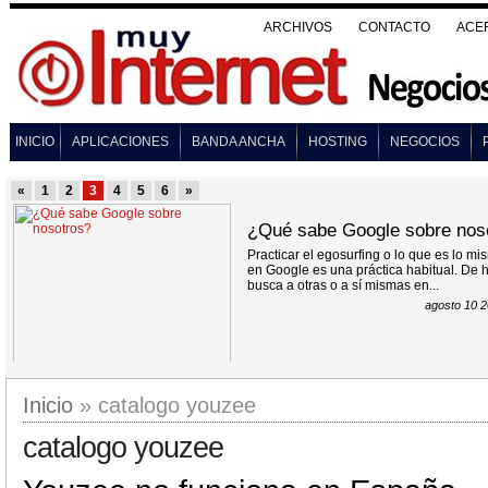
ARCHIVOS
CONTACTO
ACE
INICIO
APLICACIONES
BANDA ANCHA
HOSTING
NEGOCIOS
«
1
2
3
4
5
6
»
¿Qué sabe Google sobre nos
Practicar el egosurfing o lo que es lo 
en Google es una práctica habitual. De
busca a otras o a sí mismas en...
agosto 10 2
Inicio
» catalogo youzee
catalogo youzee