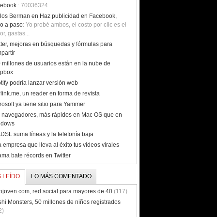
cebook
: 70036324
los Berman en Haz publicidad en Facebook,
o a paso
: Yo probé ambos, el costo por clic es el
or, gastas...
tter, mejoras en búsquedas y fórmulas para
partir
 millones de usuarios están en la nube de
opbox
tify podría lanzar versión web
link.me, un reader en forma de revista
rosoft ya tiene sitio para Yammer
 navegadores, más rápidos en Mac OS que en
ndows
ADSL suma líneas y la telefonía baja
 empresa que lleva al éxito tus vídeos virales
ma bate récords en Twitter
 LEÍDO
LO MÁS COMENTADO
ojoven.com, red social para mayores de 40
(117)
hi Monsters, 50 millones de niños registrados
2)