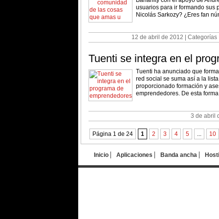
Bananity con el apoyo de Andre
usuarios para ir formando sus 
Nicolás Sarkozy? ¿Eres fan núme
12 de abril de 2012 | Categorías
Tuenti se integra en el pr
Tuenti ha anunciado que formar
red social se suma así a la lis
proporcionado formación y ase
emprendedores. De esta forma, l
3 de abril
Página 1 de 24
1
2
3
4
5
...
10
Inicio
Aplicaciones
Banda ancha
Host