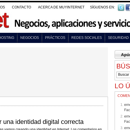
VOS
CONTACTO
ACERCA DE MUYINTERNET
SÍGUENOS EN:
HOSTING
NEGOCIOS
PRÁCTICOS
REDES SOCIALES
SEGURIDAD
BÚ
LO 
COMEN
ern
Fa
ern
 una identidad digital correcta
Fa
ern
tas vamos creando una identidad en Internet. Los comentarios en