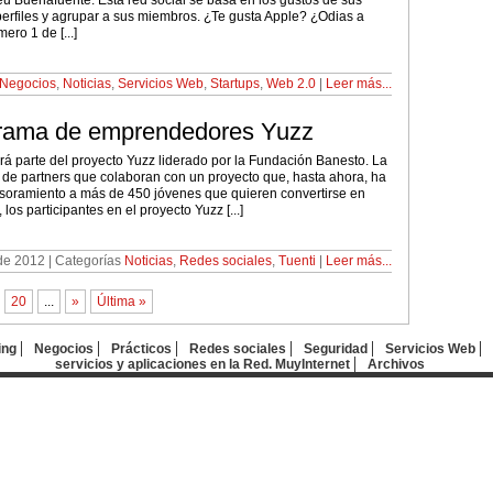
u Buenafuente. Esta red social se basa en los gustos de sus
perfiles y agrupar a sus miembros. ¿Te gusta Apple? ¿Odias a
ro 1 de [...]
Negocios
,
Noticias
,
Servicios Web
,
Startups
,
Web 2.0
|
Leer más...
ograma de emprendedores Yuzz
á parte del proyecto Yuzz liderado por la Fundación Banesto. La
ta de partners que colaboran con un proyecto que, hasta ahora, ha
soramiento a más de 450 jóvenes que quieren convertirse en
os participantes en el proyecto Yuzz [...]
 de 2012 | Categorías
Noticias
,
Redes sociales
,
Tuenti
|
Leer más...
20
...
»
Última »
ing
Negocios
Prácticos
Redes sociales
Seguridad
Servicios Web
servicios y aplicaciones en la Red. MuyInternet
Archivos