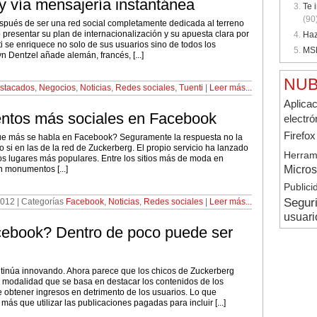
y vía mensajería instantánea
Te 
(90
spués de ser una red social completamente dedicada al terreno
o presentar su plan de internacionalización y su apuesta clara por
Haz
i se enriquece no solo de sus usuarios sino de todos los
MSN
yn Dentzel añade alemán, francés, [...]
NUB
stacados
,
Negocios
,
Noticias
,
Redes sociales
,
Tuenti
|
Leer más...
Aplica
ntos más sociales en Facebook
electró
Firefox
 que más se habla en Facebook? Seguramente la respuesta no la
si en las de la red de Zuckerberg. El propio servicio ha lanzado
Herram
os lugares más populares. Entre los sitios más de moda en
Micros
 monumentos [...]
Publici
Segur
2012 | Categorías
Facebook
,
Noticias
,
Redes sociales
|
Leer más...
usuari
cebook? Dentro de poco puede ser
tinúa innovando. Ahora parece que los chicos de Zuckerberg
modalidad que se basa en destacar los contenidos de los
obtener ingresos en detrimento de los usuarios. Lo que
s que utilizar las publicaciones pagadas para incluir [...]