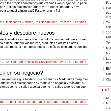
Fa
book o los propios contenidos que creemos van cuajando un perfil
os? ¿refleja nuestro verdadero yo? o por el contrario, ¿hay
Car
egar a nuestra intimidad? Para tener una [...]
pas
mej
rías
Destacados
,
Noticias
,
Posicionamiento
,
Prácticos
|
Leer más...
Twi
com
stos y descubre nuevos
100
Dr
line, CircleMe ya cuenta con una nutrida comunidad que expone
Spo
uda a descubrir nuevas marcas, productos o artistas a otros
a de esta red social donde se habla de música, cine, arte o comida.
Mer
Mic
Los
e 2012 | Categorías
Noticias
,
Servicios Web
,
Web 2.0
|
Leer más...
Wi
El 
ok en su negocio?
Una
 una empresa que ha dado muchos frutos a Mark Zuckerberg. Sin
Oba
parte se está cuestionando su modelo de negocio y más aún, su
ciones como la salida a bolsa que no ha salido todo lo bien que
LO MÁS
Sig
ados
,
Especiales
,
Facebook
,
Noticias
,
Redes sociales
|
Leer más...
Mos
(11