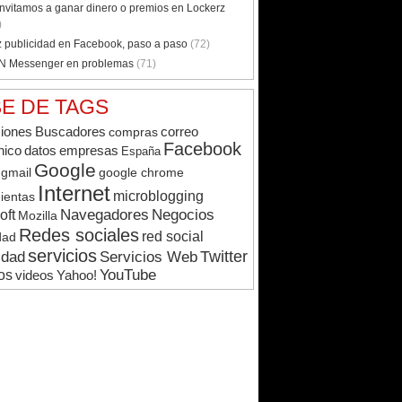
invitamos a ganar dinero o premios en Lockerz
)
 publicidad en Facebook, paso a paso
(72)
 Messenger en problemas
(71)
E DE TAGS
ciones
Buscadores
compras
correo
Facebook
datos
empresas
nico
España
Google
google chrome
gmail
Internet
microblogging
ientas
oft
Navegadores
Negocios
Mozilla
Redes sociales
red social
dad
servicios
Twitter
idad
Servicios Web
YouTube
os
videos
Yahoo!