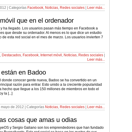
012 | Categorías
Facebook
,
Noticias
,
Redes sociales
|
Leer más...
 móvil que en el ordenador
a y ha llegado. Los usuarios pasan más tiempo en Facebook a
iles que desde su ordenador. Al menos es lo que dice un estudio
 de esta red social en el mes de marzo. Los usuarios invierten 7
,
Destacados
,
Facebook
,
Internet móvil
,
Noticias
,
Redes sociales
|
Leer más...
s están en Badoo
 donde conocer gente nueva, Badoo se ha convertido en un
principal razón para entrar. Esto unido a la creciente popularidad
a hecho que llegue a los 150 millones de miembros en todo el
la [...]
 mayo de 2012 | Categorías
Noticias
,
Redes sociales
|
Leer más...
las cosas que amas u odias
 EyeOS y Sergio Galiano son los emprendedores que han fundado