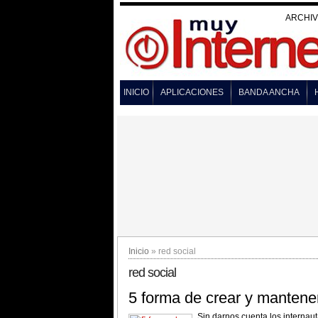
ARCHI
INICIO
APLICACIONES
BANDA ANCHA
Inicio
» red social
red social
5 forma de crear y mantener
Sin darnos cuenta los internau