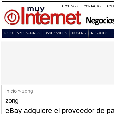
ARCHIVOS
CONTACTO
ACE
INICIO
APLICACIONES
BANDA ANCHA
HOSTING
NEGOCIOS
Inicio
» zong
zong
eBay adquiere el proveedor de p