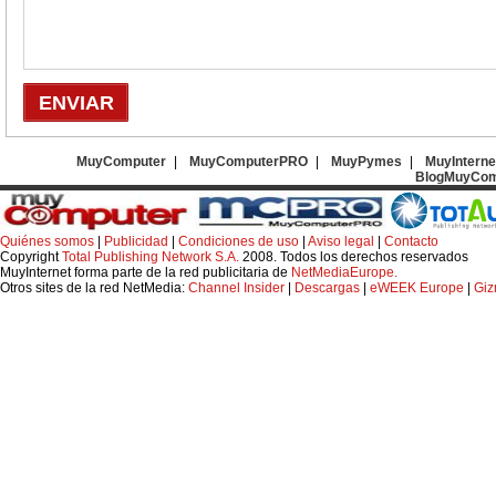
MuyComputer
|
MuyComputerPRO
|
MuyPymes
|
MuyInterne
BlogMuyCom
Quiénes somos
|
Publicidad
|
Condiciones de uso
|
Aviso legal
|
Contacto
Copyright
Total Publishing Network S.A.
2008. Todos los derechos reservados
MuyInternet forma parte de la red publicitaria de
NetMediaEurope.
Otros sites de la red NetMedia:
Channel Insider
|
Descargas
|
eWEEK Europe
|
Gi