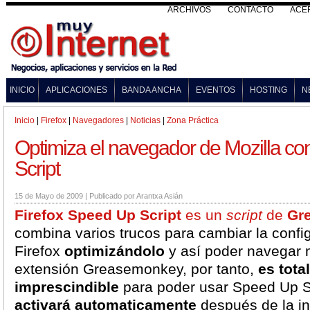
ARCHIVOS
CONTACTO
ACE
INICIO
APLICACIONES
BANDA ANCHA
EVENTOS
HOSTING
N
Inicio
|
Firefox
|
Navegadores
|
Noticias
|
Zona Práctica
Optimiza el navegador de Mozilla c
Script
15 de Mayo de 2009
|
Publicado por
Arantxa Asián
Firefox Speed Up Script
es un
script
de
Gr
combina varios trucos para cambiar la confi
Firefox
optimizándolo
y así poder navegar 
extensión Greasemonkey, por tanto,
es tota
imprescindible
para poder usar Speed Up Sc
activará automaticamente
después de la in