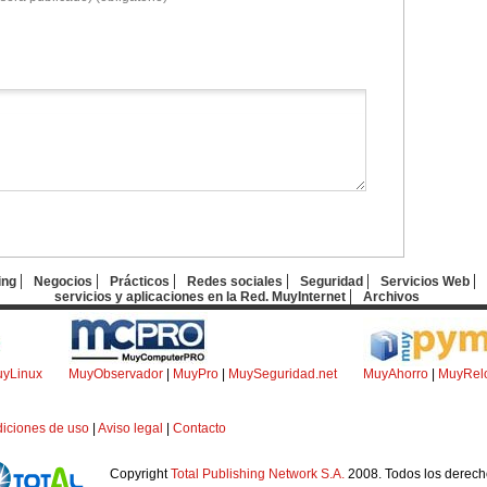
ing
Negocios
Prácticos
Redes sociales
Seguridad
Servicios Web
servicios y aplicaciones en la Red. MuyInternet
Archivos
yLinux
MuyObservador
|
MuyPro
|
MuySeguridad.net
MuyAhorro
|
MuyRel
iciones de uso
|
Aviso legal
|
Contacto
Copyright
Total Publishing Network S.A.
2008. Todos los derech