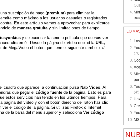
Gua
Mir
 una suscripción de pago (
premium
) para eliminar la
ermite como máximo a los usuarios casuales o registrados
exc
 contra. En este artículo vamos a aprovechar para explicaros
rvicio de
manera gratuita
y sin limitaciones de tiempo.
LO MÁS
riesyonkies
y seleccionar la serie o película que queráis ver.
Los
 haced
clic
en él. Desde la página del vídeo copiad la
URL,
r de MegaVideo el botón que tiene el siguiente símbolo: //
You
(76
Goo
Ace
Mic
por
You
el cuadro que aparece, a continuación pulsa
Nab Video
. Al
endrás que pegar el
código fuente
de la página. Esto es para
(45
ue estos servicios han tenido en los últimos tiempos. Para
Haz
a página del vídeo y con el botón derecho del ratón haz clic
Cre
 ver el código de la página. Si utilizas Firefox o Internet
a de la barra del menú superior y selecciona
Ver código
You
MSN
NUB