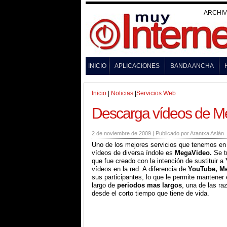
ARCHI
INICIO
APLICACIONES
BANDA ANCHA
Inicio
|
Noticias
|
Servicios Web
Descarga vídeos de M
2 de noviembre de 2009
|
Publicado por
Arantxa Asián
Uno de los mejores servicios que tenemos en l
vídeos de diversa índole es
MegaVideo.
Se t
que fue creado con la intención de sustituir a
vídeos en la red. A diferencia de
YouTube, M
sus participantes, lo que le permite mantener
largo de
periodos mas largos
, una de las ra
desde el corto tiempo que tiene de vida.