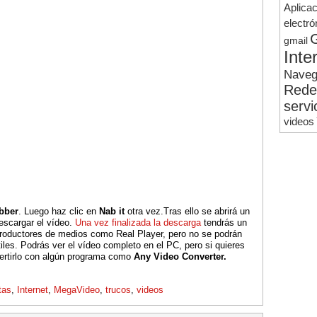
Aplica
electró
gmail
Inte
Naveg
Rede
servi
videos
bber
. Luego haz clic en
Nab it
otra vez.Tras ello se abrirá un
escargar el vídeo.
Una vez finalizada la descarga
tendrás un
roductores de medios como Real Player, pero no se podrán
tiles. Podrás ver el vídeo completo en el PC, pero si quieres
vertirlo con algún programa como
Any Video Converter.
tas
,
Internet
,
MegaVideo
,
trucos
,
videos