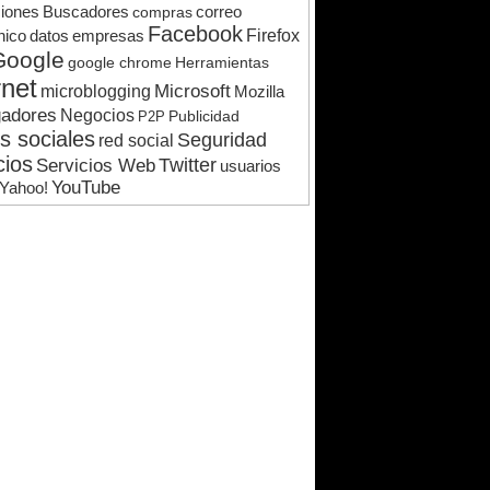
ciones
Buscadores
compras
correo
Facebook
datos
empresas
Firefox
nico
Google
google chrome
Herramientas
rnet
microblogging
Microsoft
Mozilla
adores
Negocios
Publicidad
P2P
s sociales
Seguridad
red social
cios
Twitter
Servicios Web
usuarios
YouTube
Yahoo!