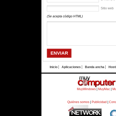
Sitio web
(Se acepta código HTML)
Inicio
Aplicaciones
Banda ancha
Host
MuyWindows
|
MuyMac
|
Mu
Quiénes somos
|
Publicidad
|
Cond