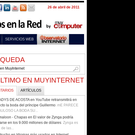
26 de abril de 2011
SERVICIOS WEB
SQUEDA
ÚLTIMO EN MUYINTERNET
TARIOS
ARTÍCULOS
DYS DE ACOSTA en YouTube retransmitirá en
ecto la boda del príncipe Guillermo
: mE PARECE
ULOSO LA BODA SU...
aloon - Chapas en El valor de Zynga podría
uarse en los 9.000 millones de dólares
: Zynga es
 de las...
kucho en Idiomas más usados en Internet
: