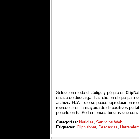
Selecciona todo el código y pégalo en
ClipNa
enlace de descarga. Haz clic en el que para d
archivo
. FLV.
Esto se puede reproducir en rep
reproducir en la mayoría de dispositivos portá
ponerlo en tu iPod entonces tendrás que con
Categorías:
Noticias
,
Servicios Web
Etiquetas:
ClipNabber
,
Descargas
,
Herramien