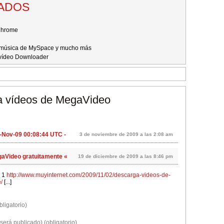
NADOS
Chrome
, música de MySpace y mucho más
vídeo Downloader
a vídeos de MegaVideo
3-Nov-09 00:08:44 UTC -
3 de noviembre de 2009 a las 2:08 am
2009/11/02/descarga-videos-de-megavideo-gratuitamente/
a few
aVideo gratuitamente «
19 de diciembre de 2009 a las 8:46 pm
n 1
http://www.muyinternet.com/2009/11/02/descarga-videos-de-
/
[...]
ligatorio)
será publicado) (obligatorio)