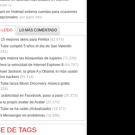
rani =)
iam en Hotmail estrena cuentas para ocasiones
epcionales
: por fapor mns
 LEÍDO
LO MÁS COMENTADO
 15 mejores skins para Firefox
(82.674)
Tube cumplió 5 años el día de San Valentín
.241)
gle mejora las búsquedas de lugares
(71.228)
lera la velocidad de Internet Explorer 8
(64.767)
hael Jackson, la gripe A y Obama, lo más usado
 los hackers
(55.314)
Tube lanza Music Discovery, música gratis
.328)
 publicidad en Facebook, paso a paso
(20.373)
a tu propio avatar de Avatar
(20.370)
Tube se ha caído (Actualizado)
(19.377)
 Messenger en problemas
(18.598)
E DE TAGS