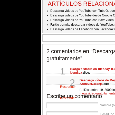
ARTÍCULOS RELACIO
Descarga vídeos de YouTube con TubeQueue
Descarga vídeos de YouTube desde Google 
Descarga vídeos de YouTube con SaveVideo
Farkie permite descargar vídeos de YouTube
Descarga vídeos de Facebook con Facebook 
2 comentarios en
“Descarg
gratuitamente”
1
zuargo's status on Tuesday, 0
Identi.ca
dice:
[...]
http://www.muyinternet.com/
2
Descarga vídeos de Meg
seconds ago from api [...]
ArchivoNaranja
dice:
Responder
[...] Diciembre 19, 2009 i
megavideo-gratuitamente
Escribe un comentario
Responder
Nombre (ob
E-mail (no 