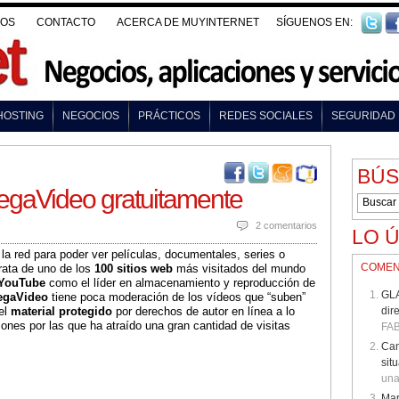
VOS
CONTACTO
ACERCA DE MUYINTERNET
SÍGUENOS EN:
HOSTING
NEGOCIOS
PRÁCTICOS
REDES SOCIALES
SEGURIDAD
BÚ
egaVideo gratuitamente
2 comentarios
LO 
a red para poder ver películas, documentales, series o
COMEN
rata de uno de los
100 sitios web
más visitados del mundo
YouTube
como el líder en almacenamiento y reproducción de
GLA
egaVideo
tiene poca moderación de los vídeos que “suben”
 el
material protegido
por derechos de autor en línea a lo
dir
zones por las que ha atraído una gran cantidad de visitas
FAB
Cam
sit
una
Mar