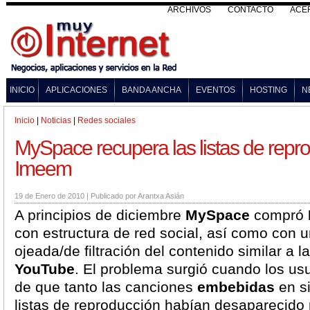
ARCHIVOS
CONTACTO
ACE
INICIO
APLICACIONES
BANDA ANCHA
EVENTOS
HOSTING
N
Inicio
|
Noticias
|
Redes sociales
MySpace recupera las listas de repr
Imeem
19 de Enero de 2010
|
Publicado por
Arantxa Asián
A principios de diciembre
MySpace
compró
con estructura de red social, así como con u
ojeada/de filtración del contenido similar a l
YouTube
. El problema surgió cuando los us
de que tanto las canciones
embebidas
en si
listas de reproducción habían desaparecido 