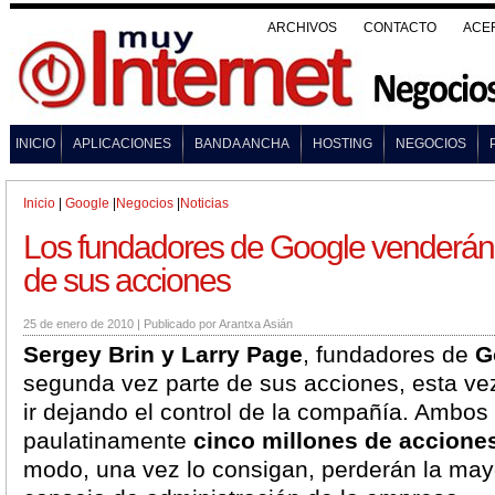
ARCHIVOS
CONTACTO
ACE
INICIO
APLICACIONES
BANDA ANCHA
HOSTING
NEGOCIOS
Inicio
|
Google
|
Negocios
|
Noticias
Los fundadores de Google venderán 
de sus acciones
25 de enero de 2010
|
Publicado por
Arantxa Asián
Sergey Brin y Larry Page
, fundadores de
G
segunda vez parte de sus acciones, esta vez
ir dejando el control de la compañía. Ambo
paulatinamente
cinco millones de accione
modo, una vez lo consigan, perderán la ma