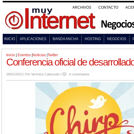
ARCHIVOS
CONTACTO
ACE
INICIO
APLICACIONES
BANDA ANCHA
HOSTING
NEGOCIOS
Inicio
|
Eventos
|
Noticias
|
Twitter
Conferencia oficial de desarrollad
28/01/2010
|
Por
Verónica Cabezudo
|
0 comentarios