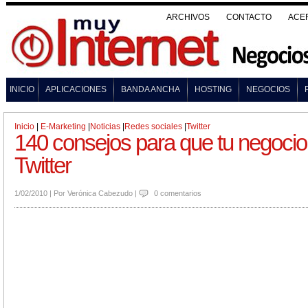
ARCHIVOS
CONTACTO
ACE
INICIO
APLICACIONES
BANDA ANCHA
HOSTING
NEGOCIOS
Inicio
|
E-Marketing
|
Noticias
|
Redes sociales
|
Twitter
140 consejos para que tu negocio
Twitter
1/02/2010
|
Por
Verónica Cabezudo
|
0 comentarios