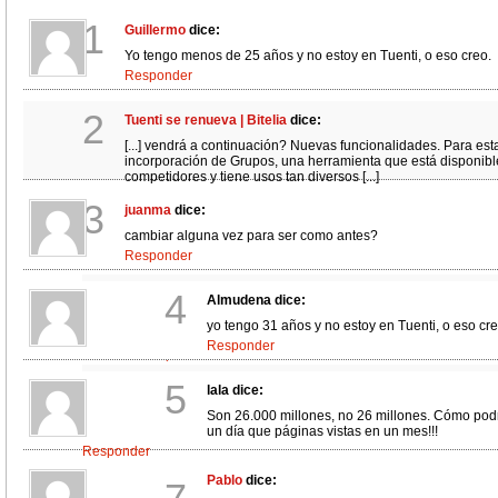
1
Guillermo
dice:
Yo tengo menos de 25 años y no estoy en Tuenti, o eso creo.
Responder
2
Tuenti se renueva | Bitelia
dice:
[...] vendrá a continuación? Nuevas funcionalidades. Para esta
incorporación de Grupos, una herramienta que está disponibl
competidores y tiene usos tan diversos [...]
Responder
3
juanma
dice:
cambiar alguna vez para ser como antes?
Responder
8
Guillermo
dice:
4
Almudena
dice:
¿Te refieres a algo así?
yo tengo 31 años y no estoy en Tuenti, o eso cre
http://www.viejo20.com/
Responder
Responder
9
Guillermo
dice:
5
lala
dice:
¡Desconfía!
Son 26.000 millones, no 26 millones. Cómo pod
Responder
un día que páginas vistas en un mes!!!
Responder
Pablo
dice:
6
Verónica Cabezudo
dice: