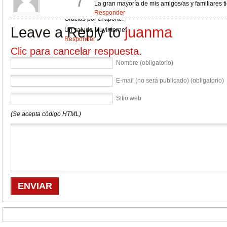
7
La gran mayoría de mis amigos/as y familiares t
Efectivamente, lala.
Responder
Gracias por el aporte.
Leave a Reply to
juanma
Un saludo MuyInternet
Responder
Clic para cancelar respuesta.
Nombre (obligatorio)
E-mail (no será publicado) (obligatorio)
Sitio web
(Se acepta código HTML)