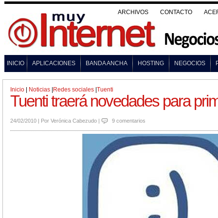
ARCHIVOS
CONTACTO
ACE
INICIO
APLICACIONES
BANDA ANCHA
HOSTING
NEGOCIOS
Inicio
|
Noticias
|
Redes sociales
|
Tuenti
Tuenti traerá novedades para pri
24/02/2010
|
Por
Verónica Cabezudo
|
9 comentarios