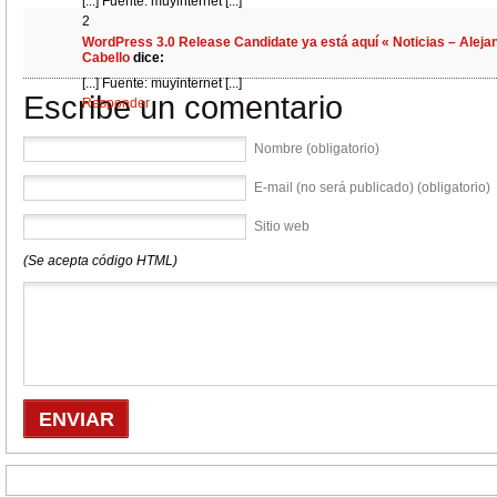
[...] Fuente: muyinternet [...]
Responder
2
WordPress 3.0 Release Candidate ya está aquí « Noticias – Aleja
Cabello
dice:
[...] Fuente: muyinternet [...]
Escribe un comentario
Responder
Nombre (obligatorio)
E-mail (no será publicado) (obligatorio)
Sitio web
(Se acepta código HTML)