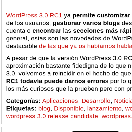
WordPress 3.0 RC1
ya
permite customizar
de los usuarios,
gestionar varios blogs
des
cuenta o
encontrar
las
secciones más ráp
general, estas son las novedades de WordP
destacable
de las que ya os habíamos habl
A pesar de que la versión WordPress 3.0 R
aproximación bastante fidedigna de lo que 
3.0, volvemos a reincidir en el hecho de qu
RC1 todavía puede darnos errore
s por lo
los más curiosos que la prueben pero con p
Categorías:
Aplicaciones
,
Desarrollo
,
Notici
Etiquetas:
blog
,
Disponible
,
lanzamiento
,
wo
wordpress 3.0 release candidate
,
wordpress