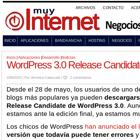
ARCHIVOS
CONTACTO
ACE
INICIO
APLICACIONES
BANDA ANCHA
HOSTING
NEGOCIOS
Inicio
|
Aplicaciones
|
Desarrollo
|
Noticias
WordPress 3.0 Release Candidate
2/06/2010
|
Por
Verónica Cabezudo
|
2 comentarios
Desde el 28 de mayo, los usuarios de uno d
blogs más populares ya pueden
descargars
Release Candidate de WordPress 3.0
. Aun
estamos ante la edición final, ya estamos m
Los chicos de WordPress
han anunciado el 
versión que todavía puede tener errores
y 