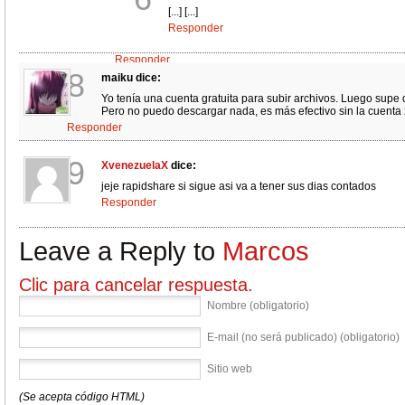
Ciertamente me paso lo mismo.
[...] [...]
la pregunta en cuestion seria; Como Remediarlo?
Responder
Por que ahora no puedo descargar nada de rapid share!!!!!!
ESPERO RESPUESTA SI ALGUIEN ME PUEDE AYUDAR
Responder
8
maiku
dice:
Yo tenía una cuenta gratuita para subir archivos. Luego sup
Pero no puedo descargar nada, es más efectivo sin la cuenta
Responder
9
XvenezuelaX
dice:
jeje rapidshare si sigue asi va a tener sus dias contados
Responder
Leave a Reply to
Marcos
Clic para cancelar respuesta.
Nombre (obligatorio)
E-mail (no será publicado) (obligatorio)
Sitio web
(Se acepta código HTML)