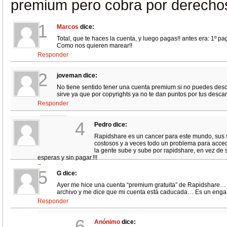
premium pero cobra por derecho
1
Marcos
dice:
Total, que te haces la cuenta, y luego pagas!! antes era: 1º pa
Como nos quieren marear!!
Responder
2
joveman
dice:
No tiene sentido tener una cuenta premium si no puedes desc
sirve ya que por copyrights ya no te dan puntos por tus desca
Responder
3
joveman
dice:
4
Pedro
dice:
Es decir por las descargas que realizan por tus subida
Rapidshare es un cancer para este mundo, sus s
Responder
costosos y a veces todo un problema para acceder
la gente sube y sube por rapidshare, en vez de s
esperas y sin pagar.!!!
Responder
5
G
dice:
Ayer me hice una cuenta “premium gratuita” de Rapidshare…
archivo y me dice que mi cuenta está caducada… Es un eng
Responder
7
ivan
dice:
6
Anónimo
dice: