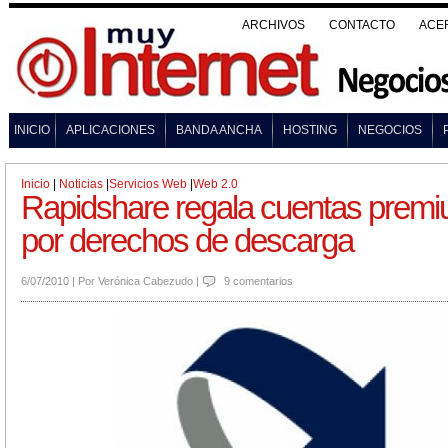
ARCHIVOS
CONTACTO
ACE
INICIO
APLICACIONES
BANDA ANCHA
HOSTING
NEGOCIOS
Inicio
|
Noticias
|
Servicios Web
|
Web 2.0
Rapidshare regala cuentas premi
por derechos de descarga
6/07/2010
|
Por
Verónica Cabezudo
|
9 comentarios