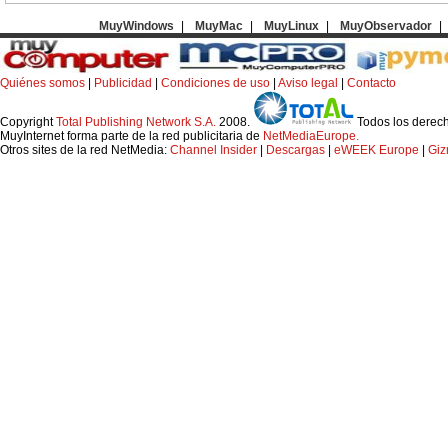
MuyWindows
|
MuyMac
|
MuyLinux
|
MuyObservador
|
Quiénes somos
|
Publicidad
|
Condiciones de uso
|
Aviso legal
|
Contacto
Copyright
Total Publishing Network S.A.
2008.
Todos los derec
MuyInternet forma parte de la red publicitaria de
NetMediaEurope.
Otros sites de la red NetMedia:
Channel Insider
|
Descargas
|
eWEEK Europe
|
Gi