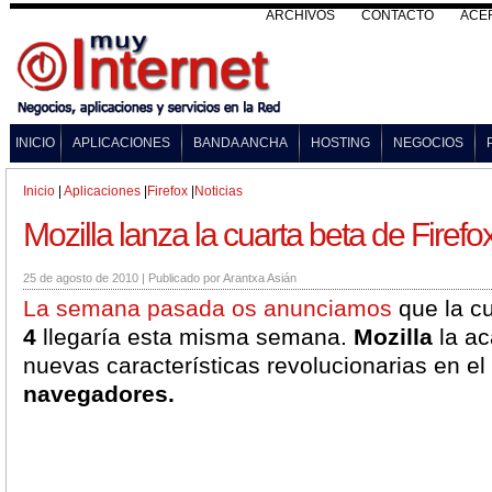
ARCHIVOS
CONTACTO
ACE
INICIO
APLICACIONES
BANDA ANCHA
HOSTING
NEGOCIOS
Inicio
|
Aplicaciones
|
Firefox
|
Noticias
Mozilla lanza la cuarta beta de Firefo
25 de agosto de 2010
|
Publicado por
Arantxa Asián
La semana pasada os anunciamos
que la c
4
llegaría esta misma semana.
Mozilla
la ac
nuevas características revolucionarias en e
navegadores.