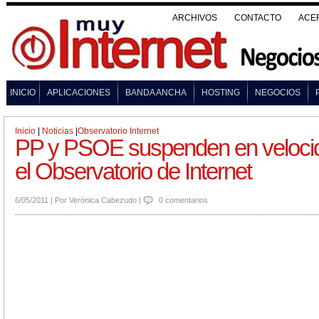
ARCHIVOS
CONTACTO
ACE
INICIO
APLICACIONES
BANDA ANCHA
HOSTING
NEGOCIOS
Inicio
|
Noticias
|
Observatorio Internet
PP y PSOE suspenden en veloci
el Observatorio de Internet
6/05/2011
|
Por
Verónica Cabezudo
|
0 comentarios