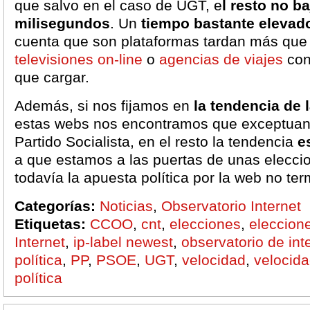
que salvo en el caso de UGT, e
l resto no b
milisegundos
. Un
tiempo bastante elevad
cuenta que son plataformas tardan más que
televisiones on-line
o
agencias de viajes
con
que cargar.
Además, si nos fijamos en
la tendencia de 
estas webs nos encontramos que exceptuan
Partido Socialista, en el resto la tendencia
e
a que estamos a las puertas de unas elecci
todavía la apuesta política por la web no ter
Categorías:
Noticias
,
Observatorio Internet
Etiquetas:
CCOO
,
cnt
,
elecciones
,
eleccion
Internet
,
ip-label newest
,
observatorio de int
política
,
PP
,
PSOE
,
UGT
,
velocidad
,
velocid
política