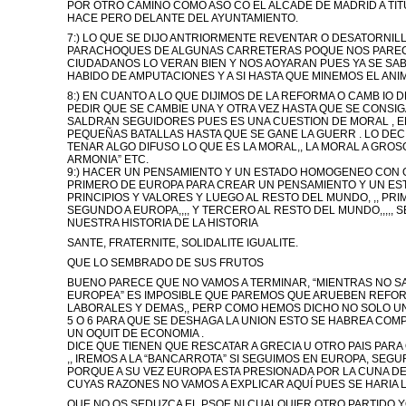
POR OTRO CAMINO COMO ASO CO EL ALCADE DE MADRID A TIT
HACE PERO DELANTE DEL AYUNTAMIENTO.
7:) LO QUE SE DIJO ANTRIORMENTE REVENTAR O DESATORNILL
PARACHOQUES DE ALGUNAS CARRETERAS POQUE NOS PAREC
CIUDADANOS LO VERAN BIEN Y NOS AOYARAN PUES YA SE SA
HABIDO DE AMPUTACIONES Y A SI HASTA QUE MINEMOS EL ANIM
8:) EN CUANTO A LO QUE DIJIMOS DE LA REFORMA O CAMB IO 
PEDIR QUE SE CAMBIE UNA Y OTRA VEZ HASTA QUE SE CONSIG
SALDRAN SEGUIDORES PUES ES UNA CUESTION DE MORAL , EN
PEQUEÑAS BATALLAS HASTA QUE SE GANE LA GUERR . LO DEC
TENAR ALGO DIFUSO LO QUE ES LA MORAL,, LA MORAL A GROSO 
ARMONIA” ETC.
9:) HACER UN PENSAMIENTO Y UN ESTADO HOMOGENEO CON 
PRIMERO DE EUROPA PARA CREAR UN PENSAMIENTO Y UN ES
PRINCIPIOS Y VALORES Y LUEGO AL RESTO DEL MUNDO, ,, PRIM
SEGUNDO A EUROPA,,,, Y TERCERO AL RESTO DEL MUNDO,,,,, 
NUESTRA HISTORIA DE LA HISTORIA
SANTE, FRATERNITE, SOLIDALITE IGUALITE.
QUE LO SEMBRADO DE SUS FRUTOS
BUENO PARECE QUE NO VAMOS A TERMINAR, “MIENTRAS NO S
EUROPEA” ES IMPOSIBLE QUE PAREMOS QUE ARUEBEN REFO
LABORALES Y DEMAS,, PERP COMO HEMOS DICHO NO SOLO UN P
5 O 6 PARA QUE SE DESHAGA LA UNION ESTO SE HABREA C
UN OQUIT DE ECONOMIA .
DICE QUE TIENEN QUE RESCATAR A GRECIA U OTRO PAIS PARA
,, IREMOS A LA “BANCARROTA” SI SEGUIMOS EN EUROPA, SEGU
PORQUE A SU VEZ EUROPA ESTA PRESIONADA POR LA CUNA DEL
CUYAS RAZONES NO VAMOS A EXPLICAR AQUÍ PUES SE HARIA 
QUE NO OS SEDUZCA EL PSOE NI CUALQUIER OTRO PARTIDO 