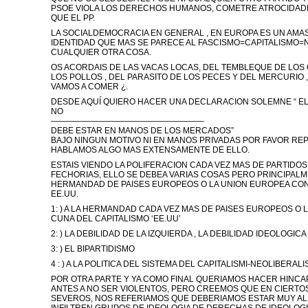
PSOE VIOLA LOS DERECHOS HUMANOS, COMETRE ATROCIDADES 
QUE EL PP.
LA SOCIALDEMOCRACIA EN GENERAL , EN EUROPA ES UN AMAS
IDENTIDAD QUE MAS SE PARECE AL FASCISMO=CAPITALISMO=
CUALQUIER OTRA COSA.
OS ACORDAIS DE LAS VACAS LOCAS, DEL TEMBLEQUE DE LOS 
LOS POLLOS , DEL PARASITO DE LOS PECES Y DEL MERCURIO ,
VAMOS A COMER ¿.
DESDE AQUÍ QUIERO HACER UNA DECLARACION SOLEMNE “ EL
NO
——————————————————–
DEBE ESTAR EN MANOS DE LOS MERCADOS”
BAJO NINGUN MOTIVO NI EN MANOS PRIVADAS POR FAVOR RE
HABLAMOS ALGO MAS EXTENSAMENTE DE ELLO.
ESTAIS VIENDO LA POLIFERACION CADA VEZ MAS DE PARTIDOS
FECHORIAS, ELLO SE DEBEA VARIAS COSAS PERO PRINCIPALMEN
HERMANDAD DE PAISES EUROPEOS O LA UNION EUROPEA CON
EE.UU.
1: ) A LA HERMANDAD CADA VEZ MAS DE PAISES EUROPEOS O 
CUNA DEL CAPITALISMO ‘EE.UU’
2: ) LA DEBILIDAD DE LA IZQUIERDA , LA DEBILIDAD IDEOLOGICA
3: ) EL BIPARTIDISMO
4 : ) A LA POLITICA DEL SISTEMA DEL CAPITALISMI-NEOLIBERAL
POR OTRA PARTE Y YA COMO FINAL QUERIAMOS HACER HINCA
ANTES A NO SER VIOLENTOS, PERO CREEMOS QUE EN CIERTO
SEVEROS, NOS REFERIAMOS QUE DEBERIAMOS ESTAR MUY ALE