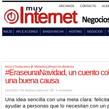
ARCHIVOS
CONTACTO
ACE
INICIO
APLICACIONES
BANDA ANCHA
HOSTING
NEGOCIOS
Inicio
|
Destacados
|
E-Marketing
|
Negocios
|
Noticias
#EraseunaNavidad, un cuento col
una buena causa
14/12/2011
|
Por
Verónica Cabezudo
|
6 comentarios
Una idea sencilla con una meta clara: felicit
ayudar a personas que lo necesitan con un 