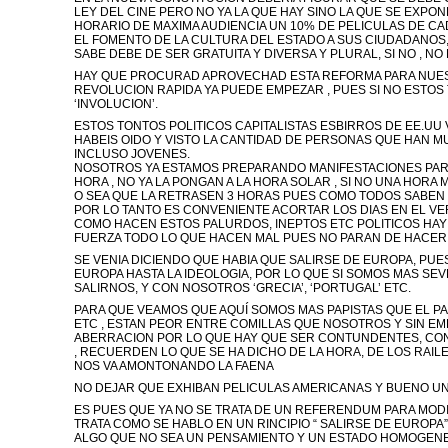
LEY DEL CINE PERO NO YA LA QUE HAY SINO LA QUE SE EXPOND
HORARIO DE MAXIMA AUDIENCIA UN 10% DE PELICULAS DE CADA
EL FOMENTO DE LA CULTURA DEL ESTADO A SUS CIUDADANO
SABE DEBE DE SER GRATUITA Y DIVERSA Y PLURAL, SI NO , NO
HAY QUE PROCURAD APROVECHAD ESTA REFORMA PARA NUEST
REVOLUCION RAPIDA YA PUEDE EMPEZAR , PUES SI NO ESTOS
‘INVOLUCION’.
ESTOS TONTOS POLITICOS CAPITALISTAS ESBIRROS DE EE.UU V
HABEIS OIDO Y VISTO LA CANTIDAD DE PERSONAS QUE HAN 
INCLUSO JOVENES.
NOSOTROS YA ESTAMOS PREPARANDO MANIFESTACIONES PAR
HORA , NO YA LA PONGAN A LA HORA SOLAR , SI NO UNA HORA
O SEA QUE LA RETRASEN 3 HORAS PUES COMO TODOS SABEN
POR LO TANTO ES CONVENIENTE ACORTAR LOS DIAS EN EL VE
COMO HACEN ESTOS PALURDOS, INEPTOS ETC POLITICOS HAY 
FUERZA TODO LO QUE HACEN MAL PUES NO PARAN DE HACER
SE VENIA DICIENDO QUE HABIA QUE SALIRSE DE EUROPA, PUE
EUROPA HASTA LA IDEOLOGIA, POR LO QUE SI SOMOS MAS SE
SALIRNOS, Y CON NOSOTROS ‘GRECIA’, ‘PORTUGAL’ ETC.
PARA QUE VEAMOS QUE AQUÍ SOMOS MAS PAPISTAS QUE EL PAP
ETC , ESTAN PEOR ENTRE COMILLAS QUE NOSOTROS Y SIN E
ABERRACION POR LO QUE HAY QUE SER CONTUNDENTES, CON
, RECUERDEN LO QUE SE HA DICHO DE LA HORA, DE LOS RAIL
NOS VA AMONTONANDO LA FAENA
NO DEJAR QUE EXHIBAN PELICULAS AMERICANAS Y BUENO U
ES PUES QUE YA NO SE TRATA DE UN REFERENDUM PARA MODI
TRATA COMO SE HABLO EN UN RINCIPIO “ SALIRSE DE EUROPA”
ALGO QUE NO SEA UN PENSAMIENTO Y UN ESTADO HOMOGENE