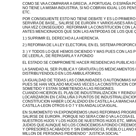
COMO SE VA A COMPARAR A GRECIA , A PORTUGAL O ESPAÑA P
NO TIENE LA MISMA INDUSTRIA, SI NO COBRAN IGUAL LOS PEN
ETC.
POR CONSIGUIENTE ESTO NO TIENE DEBATE Y ES LO PRIMERO
SERVIRA DE BASE,,, SALIRSE DE EUROPA Y VARIOS AISES ARA 
UNA VEZ CONSEGUIDO , REFORMAR LA CONSTITUCION CON LA
ANTES MENCIONADOS QUE SON LAS ANTIPODAS DE LOS QUE Q
1:) SUPRIMIR EL DERECHO A LA HERENCIA.
2:) REFORMA DE LA LEY ELECTORAL EN EL SISTEMA PROPORC
3: ) Y TODOS LO QUE HEMOS DICIENDO Y MAS PUES CON LAS 
DE LEERLA., DE REPASARLA Y A FONDO
EL ESTADO SE COMPROMETE HACER RESIDENCIAS PUBLICAS 
LA SANIDAD AL SER PUBLICA Y GRATUITA LOS MEDICAMENTOS
DISTRIBUYENDOLO EN LOS AMBULATORIOS .
LA IGUALDAD DE TODAS LAS COMUNIDADES O AUTONOMIAS HA 
PUES SE HAN VIOLADO MUCHAS VECES LA CONSTITUCION CO
SOMETIDO Y ESTAN SOMETIENDO A LAS REGIONES.
CUANDO HICIERON EL PLAN DE INDUSTRIALIZACION Y REINDUS
LOCARIZARON EN CATALUÑA 3 PUNTOS DE INDUSTRIALIZACIO
CONSTITUCION HABER LOCALIZADO EN CASTILLA-LA MANCHA 
CASTILLA-LEON OTROS 6 O 7 Y EN ANDALUCIA IGUAL.
EN SUMOMENTO YA EXPONDREMOS UNAS REFORMAS PROGRESI
SALIRSE DE EUROPA , PORQUE NO SERA COM O VA LA COSA 
NUESTROS HIJOS Y LOS HIJOS DE NUESTROS HIJOS ETC, MI
JUDIOS QUE AUNQUE NO LOS CONOCEMOS A FONDO CREEMOS
Y OPRESORES ACABADOS Y SIN EMBARGO EL PUEBLO LLANO H
MILLON DE PERSONAS PIDIDIENDO “ JUSTICIA SOCIAL “