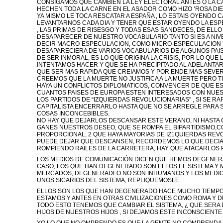
CONSIGAMOS QUE CAMBIEN LA LEY ELECTORAL ANTES O LA C
HECHEN TODA LA CARNE EN EL ASADOR COMO HIZO ‘ROSA DIEZ
YA MISMO LE TOCA RESCATAR A ESPAÑA , LO ESTAIS OYENDO 
LEVANTARNOS CADA DIA Y TENER QUE ESTAR OYENDO LA ES
, LAS PRIMAS DE RISESGO Y TODAS ESAS SANDECES, DE ELLO
DESAPARECER DE NUESTRO VOCABULARIO TANTO SI ES A NI
DECIR MACRO-ESPECULACION, COMO MICRO-ESPECULACION 
DESAPARECIERA DE VARIOS VOCABULARIOS DE ALGUNOS PAIS
DE SER INMORAL, ES LO QUE ORIGINA LA CRISIS, POR LO QUE
INTENTAMOS HACER Y QUE SE HA PRECIPITADO AL ADELANTAR
QUE SER MAS RAPIDA QUE CREIAMOS Y POR ENDE MAS SEVER
CREEMOS QUE LA MUERTE NO JUSTIFICA A LA MUERTE PERO 
HAYA UN CONFLICTOS DIPLOMATICOS, CONVENCER DE QUE E
CUANTOS PAISES DE EUROPA ESTEN INTERESADOS CON NUES
LOS PARTIDOS DE “IZQUIERDAS REVOLUCIONARIAS” , SI SE RA
CAPITALISTA ENCERRARLO HASTA QUE NO SE ARREGLE PARA 
COSAS INCONCEBIBLES.
NO HAY QUE DEJARLOS DESCANSAR ESTE VERANO, NI HASTA 
GANES NUESTROS DESEO, QUE SE ROMPA EL BIPARTIDISMO,C
PROPORCIONAL, 2 QUE HAYA MAYORIAS DE IZ1QUIERDAS REVO
PUEDE DEJAR QUE DESCANSEN, RECORDEMOS LO QUE DECIAM
ROMPIENDO RAILES DE LA CARRETERA, HAY QUE ATACARLOS 
LOS MEDIOS DE COMUNICACIÓN DICEN QUE HEMOS DEGENERA
CASO, LOS QUE HAN DEGENERADO SON ELLOS EL SISTEMA Y 
MERCADOS, DEGENERADFO NO SON INHUMANOS Y LOS MEDI
UNOS SICARIOS DEL SISTEMA, REPLIQUEMOSLE.
ELLOS SON LOS QUE HAN DEGENERADO HACE MUCHO TIEMPO
ESTAMOS Y ANTES EN OTRAS CIVILIZACIONES COMO ROMA Y D
TODO ESTO TENEMOS QUE CAMBIAR EL SISTEMA, ¿ QUE SERA 
HIJOS DE NUESTROS HIJOS , SI DEJAMOS ESTE INCONSCIENTE 