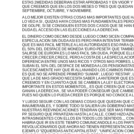
ESTAS 2MEDIDAS DEBERIAN ESTAR APROBADAS Y EN VIGOR Y Y
QUE CREEMOS QUE EN LOS DOS MESES O TRES QUE QUEDAN 
SEPTIEMBRE, OCTUBRE, Y NOVIEMBRE.
A LO MEJOR EXISTEN OTRAS COSAS MAS IMPORTANTES QUE H
LO VEO A SI , QUIZAS HAYA COSAS MAS FUNDAMENTALES PER
DE GOLPE, SI SE CONSIGUEN ESTOS DOS CASOS QUE SE HAN 
DUDA EL ACCESO EN LAS ELECCIONES A LA DERECHA.
EL DINERO COMO DECIMO DESDE LUEGO COMO SICEN COMPAÑ
ESPECULACION SIN DUDA ASI ES PERO PARA INTENTAR TERMINAR 
QUE ES MAS FACIL METERLE A LAS AUTORIDADES ESO PARA Q
EL 50% DEL DESFACE DE MONEDA ‘EURO-PESETA’ QUE TAMBIE
SALIRSE DE EUROPA ES LO MAS FACIL SIN DUDA, PORQUE E
CRECER,CRECER,CRECE, PERO A COSTA DE LA ESPECULACION
DIFERENCIA ENTRE UNOS MAS RICOS Y OTROS MAS POBRES, 
SUBAN EL 50% DEL DESFACE DE MONEDA A LOS PENSIONISTAS 
SUCESICAMENTE HAY QUE IR ALLANANDO LOS CAMINOS PARA
ES QUE NO SE APRENDE PRIMERO ‘SUMAR’, LUEGO ‘RESTAR’, 
QUE LA DE MAS GRADO NECESITA SABER LA ANTERIOR QUE ES 
CREEMOS Y EN CUANTO A QUE SE CAMBIEN LA LEY ELECTORA
IMPORTANTE EN ESTOS MOMENTOS,,, ES QUE CREEN QUE CUA
GANAN LA DERECHA , SE VA A PODER CONSEGUIR QUE CAMBIEN
PUES NO QUIEN LO PUEDA CREER ES PORQUE NO CONOCE A LA 
Y LUEGO SEGUIR CON LAS DEMAS COSAS QUE QUEDAN QUE 
INNUMERABLES, Y SOBRE TODO SI SALIERA UN GOBIERNO M
NUESTRAS REEVINDICACIONES TENDRAN QUE SER MAS FIRMES 
PP. SEGURO QUE PRIVATIZAN HASTA LA CALLE, COMO HIZO AZ
INTRASINGENTES CON ELLOS EN TODOS LOS SENTIDOS.,,, C
HABRIA QUE IR EN ESTE TIEMPO COMUNICANDOLE A LOS PART
REVOLUCIONARIOS QUE AHORA NO TIENEN REPRESENTACION
EJEMPLO “IZQUIERDAS ANTICAPITALISTAS”, “UNIFICACION COMU