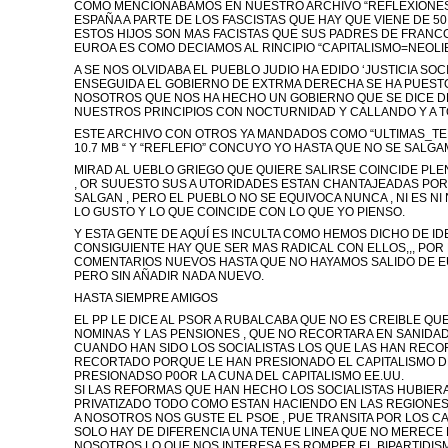
COMO MENCIONABAMOS EN NUESTRO ARCHIVO “REFLEXIONES” 
ESPAÑA A PARTE DE LOS FASCISTAS QUE HAY QUE VIENE DE 5
ESTOS HIJOS SON MAS FACISTAS QUE SUS PADRES DE FRANCO
EUROA ES COMO DECIAMOS AL RINCIPIO “CAPITALISMO=NEOLI
A SE NOS OLVIDABA EL PUEBLO JUDIO HA EDIDO ‘JUSTICIA SOCI
ENSEGUIDA EL GOBIERNO DE EXTRMA DERECHA SE HA PUESTO
NOSOTROS QUE NOS HA HECHO UN GOBIERNO QUE SE DICE D
NUESTROS PRINCIPIOS CON NOCTURNIDAD Y CALLANDO Y A T
ESTE ARCHIVO CON OTROS YA MANDADOS COMO “ULTIMAS_TER
10.7 MB “ Y “REFLEFIO” CONCUYO YO HASTA QUE NO SE SALG
MIRAD AL UEBLO GRIEGO QUE QUIERE SALIRSE COINCIDE PL
, OR SUUESTO SUS A UTORIDADES ESTAN CHANTAJEADAS POR 
SALGAN , PERO EL PUEBLO NO SE EQUIVOCA NUNCA , NI ES NI
LO GUSTO Y LO QUE COINCIDE CON LO QUE YO PIENSO.
Y ESTA GENTE DE AQUÍ ES INCULTA COMO HEMOS DICHO DE IDEA
CONSIGUIENTE HAY QUE SER MAS RADICAL CON ELLOS,,, POR
COMENTARIOS NUEVOS HASTA QUE NO HAYAMOS SALIDO DE EU
PERO SIN AÑADIR NADA NUEVO.
HASTA SIEMPRE AMIGOS
EL PP LE DICE AL PSOR A RUBALCABA QUE NO ES CREIBLE QUE
NOMINAS Y LAS PENSIONES , QUE NO RECORTARA EN SANIDAD
CUANDO HAN SIDO LOS SOCIALISTAS LOS QUE LAS HAN RECO
RECORTADO PORQUE LE HAN PRESIONADO EL CAPITALISMO DE
PRESIONADSO P0OR LA CUNA DEL CAPITALISMO EE.UU.
SI LAS REFORMAS QUE HAN HECHO LOS SOCIALISTAS HUBIER
PRIVATIZADO TODO COMO ESTAN HACIENDO EN LAS REGIONES
A NOSOTROS NOS GUSTE EL PSOE , PUE TRANSITA POR LOS C
SOLO HAY DE DIFERENCIA UNA TENUE LINEA QUE NO MERECE L
NOSOTROS LO QUE NOS INTERESA ES ROMPER EL BIPARTIDIS