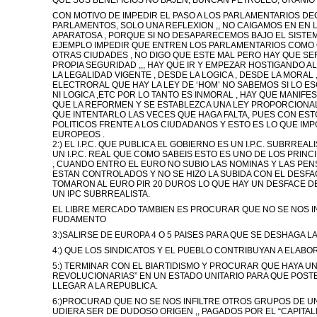
QUE SUS BENEFICIOS NO BAJEN, BUNCAN PETROLEO, URANIO 
CON MOTIVO DE IMPEDIR EL PASO A LOS PARLAMENTARIOS D
PARLAMENTOS, SOLO UNA REFLEXION ,, NO CAIGAMOS EN EN L
APARATOSA , PORQUE SI NO DESAPARECEMOS BAJO EL SISTEM
EJEMPLO IMPEDIR QUE ENTREN LOS PARLAMENTARIOS COMO
OTRAS CIUDADES , NO DIGO QUE ESTE MAL PERO HAY QUE S
PROPIA SEGURIDAD ,,, HAY QUE IR Y EMPEZAR HOSTIGANDO A
LA LEGALIDAD VIGENTE , DESDE LA LOGICA , DESDE LA MORAL
ELECTRORAL QUE HAY LA LEY DE ‘HOM’ NO SABEMOS SI LO ESC
NI LOGICA ,ETC POR LO TANTO ES INMORAL , HAY QUE MANIFE
QUE LA REFORMEN Y SE ESTABLEZCA UNA LEY PROPORCIONAL L
QUE INTENTARLO LAS VECES QUE HAGA FALTA, PUES CON ESTO
POLITICOS FRENTE A LOS CIUDADANOS Y ESTO ES LO QUE I
EUROPEOS .
2:) EL I.P.C. QUE PUBLICA EL GOBIERNO ES UN I.P.C. SUBRRE
UN I.P.C. REAL QUE COMO SABEIS ESTO ES UNO DE LOS PRINCI
, CUANDO ENTRO EL EURO NO SUBIO LAS NOMINAS Y LAS PEN
ESTAN CONTROLADOS Y NO SE HIZO LA SUBIDA CON EL DESFA
TOMARON AL EURO PIR 20 DUROS LO QUE HAY UN DESFACE DE 
UN IPC SUBRREALISTA.
EL LIBRE MERCADO TAMBIEN ES PROCURAR QUE NO SE NOS I
FUDAMENTO
3:)SALIRSE DE EUROPA 4 O 5 PAISES PARA QUE SE DESHAGA LA
4:) QUE LOS SINDICATOS Y EL PUEBLO CONTRIBUYAN A ELABORAR
5:) TERMINAR CON EL BIARTIDISMO Y PROCURAR QUE HAYA U
REVOLUCIONARIAS” EN UN ESTADO UNITARIO PARA QUE POST
LLEGAR A LA REPUBLICA.
6:)PROCURAD QUE NO SE NOS INFILTRE OTROS GRUPOS DE U
UDIERA SER DE DUDOSO ORIGEN ,, PAGADOS POR EL “CAPITA