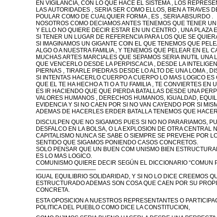
EN VIGILANCIA, CON LO QUE HACE EL SISTEMA , LOS REPRES
LAS AUTORIDADES , SERIA SER COMO ELLOS, BIEN A TRAVES DE
POULAR COMO DE CUALQUIER FORMA , ES , SERIA ABSURDO .
NOSOTROS COMO DECIAMOS ANTES TENEMOS QUE TENER UN
Y ELLO NO QUIERE DECIR ESTAR EN UN CENTRO , UNA PLAZA
SI TENER UN LUGAR DE REFERENCIA PARA LOS QUE SE QUIER
SI IMAGINAMOS UN GIGANTE COIN EL QUE TENEMOS QUE PE
ALGO O A NUESTRA FAMILIA , Y TENEMOS QUE PELEAR EN EL 
MUCHAS ARTES MARCIALES QUE SEPAMOS SERIA INUTIL UNA 
QUE VENCERLO DESDE LA PERPISCACIA , DESDE LA INTELIGEN
PIERNAS , TIRARLE PIEDRAS DESDE LO ALTO DE UNA LOMA , 
SI INTENTAS HACERLO CUERPO A CUERPO LO MAS LOGICO ES Q
QUE EL TE HA HECHO A TI O A TU FAMILIA , TE CONVIERTES E
ES IR HACIENDO QUE QUE PIERDA BATALLAS DESDE UNA PERPE
VALORES HUMANOS , DERECHOS HUMANOS, IGUALDAD, EQUILI
EVIDENCIA Y SI NO CAEN POR SI NO VAN CAYENDO POR SI MI
ADEMAS DE HACERLES ERDER BATALLA TENEMOS QUE HACER 
DISCULPEN QUE NO SIGAMOS PUES SI NO NO PARARIAMOS, P
DESFALCO EN LA BOLSA, O LA EXPLOSION DE OTRA CENTRAL 
CAPITALISMO NUNCA SE SABE O SIEMPRE SE PREVEHE POR L
SENTIDO QUE SIGAMOS PONIENDO CASOS CONCRETOS.
SOLO PENSAR QUE UN BUEN COM UNISMO BIEN ESTRUCTURAD
ES LO MAS LOGICO.
COMUNISMO QUIERE DECIR SEGÚN EL DICCIONARIO “COMUN 
——————————-
IGUAL EQUILIBRIO SOLIDARIDAD, Y SI NO LO DICE CREEMOS Q
ESTRUCTURADO ADEMAS SON COSA QUE CAEN POR SU PROPIO 
CONCRETA.
ESTA OPOSICION A NUESTROS REPRESENTANTES O PARTICIPA
POLITICA DEL PUEBLO COMO DICE LA CONSTITUCION,