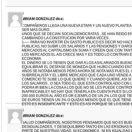
5
MIRIAM GONZALEZ
dice:
COMPAÑEROS LLEGA UNA NUEVA ETAPA Y UN NUEVO PLANTEAM
SER MAS DURO.
UNOS QUE SE DECIAN SOCIALDEMOCRATAS , SE HAN REIDO E
CAMBIANDO LA CONSTITUCION POR VARIA VECES .
1—– PARA NO INVERTIR EN GASTO PUBLICO ES DECIR NO HAC
PUBLICAS, NO SUBIR LOS SALARIOS Y LAS PENSIONES Y DARS
MERCADOS AL CAPITALISMO EN SUMA Y CREEN QUE CON TAN
LOS MERCADOS EL AIS CRECE MAS Y ES TODO LO CONTRARI 
ECONOMIA.
EL DINERO SE LO TIENEN QUE DAR A LOS ASALARIADOS BUENO
EQUILIBRAR EL DESFASE DE MONEDA QUE HUBO CUANDO ENT
AÑOS SE NOTABA MENOS PERO AHORA SE NOTA MAS PUES EL I.
SUBRREALISTA Y EL LIBRE MERCADO QUE CADA UNO VENDE A 
COMERCIO TE SUBE LO QUE QUIERE Y CUANDO QUIERE, ASI SI
LOS SALARIOS , O SEA TODO EL QUE ESTA CONTROLADO CON
PODRA IR BIEN LA COSA A LOS QUE NO SE LES PUEDE CONTROL
INAPRECIABLEY NO HAY QUE TENERLA EN CUENTA PUES SI LO
200.000 EUROS AL AÑO ES OR EJEMPLO DE UN 2% LOS QUE TIE
DE EUROS TIENEN UN 3% O QUIZAS MENOS QUE EL QUE TIENE L
ESTO ES INSIGNIFICANTE Y ESTO ES ASI PORQUE SE LO EXIGE
QUE A SU VEZ ES PRESIONADA POR LA CUNA DEL CAITALISMO 
6
ESTEMOS ALERTA A VER QUE HACEN LOS QUE HAN GANADO , E
MIRIAM GONZALEZ
dice:
QUE POR LOGICA DEBE SER MAS RECORTES QUE LOS ANTERIO
2 – HAN CAMBIADO LA LEY ELECTORAL A SU CONVENIENCIA
SALUD COMPAÑEROS, NOSOTROS PENSAMOS QUE NO ES BUE
PASANDOSE PARA QUE LOS PARTIDOS POLITICOS QUE NO TI
DESIGUALDADES, Y DESEQUILIBRIO TANTO EN LAS ERSONAS 
ARLAMENTARIA TENGAN QUE PRESENTAR UNOS AVALES PARA 
PARTE DE NUESTRAS VIDAD, NI ECONOMICA , NI EN IGUALDA