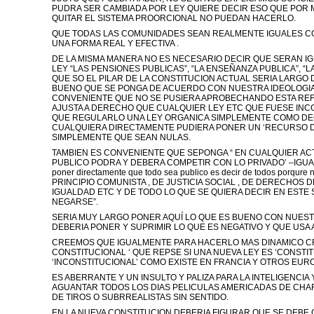
PUDRA SER CAMBIADA POR LEY QUIERE DECIR ESO QUE POR
QUITAR EL SISTEMA PROORCIONAL NO PUEDAN HACERLO.
QUE TODAS LAS COMUNIDADES SEAN REALMENTE IGUALES CO
UNA FORMA REAL Y EFECTIVA .
DE LA MISMA MANERA NO ES NECESARIO DECIR QUE SERAN I
LEY “LAS PENSIONES PUBLICAS”, “LA ENSEÑANZA PUBLICA”, “LA
QUE SO EL PILAR DE LA CONSTITUCION ACTUAL SERIA LARGO 
BUENO QUE SE PONGA DE ACUERDO CON NUESTRA IDEOLOGIA,
CONVENIENTE QUE NO SE PUSIERA APROBECHANDO ESTA REF
AJUSTA A DERECHO QUE CUALQUIER LEY ETC QUE FUESE INCO
QUE REGULARLO UNA LEY ORGANICA SIMPLEMENTE COMO DE
CUALQUIERA DIRECTAMENTE PUDIERA PONER UN ‘RECURSO D
SIMPLEMENTE QUE SEAN NULAS.
TAMBIEN ES CONVENIENTE QUE SEPONGA “ EN CUALQUIER AC
PUBLICO PODRA Y DEBERA COMPETIR CON LO PRIVADO’ –IGUALD
poner directamente que todo sea publico es decir de todos porqure
PRINCIPIO COMUNISTA , DE JUSTICIA SOCIAL , DE DERECHOS
IGUALDAD ETC Y DE TODO LO QUE SE QUIERA DECIR EN ESTE 
NEGARSE”.
SERIA MUY LARGO PONER AQUÍ LO QUE ES BUENO CON NUEST
DEBERIA PONER Y SUPRIMIR LO QUE ES NEGATIVO Y QUE USA
CREEMOS QUE IGUALMENTE PARA HACERLO MAS DINAMICO C
CONSTITUCIONAL ‘ QUE REPSE SI UNA NUEVA LEY ES ‘CONSTIT
‘INCONSTITUCIONAL’ COMO EXISTE EN FRANCIA Y OTROS EUR
ES ABERRANTE Y UN INSULTO Y PALIZA PARA LA INTELIGENCIA
AGUANTAR TODOS LOS DIAS PELICULAS AMERICADAS DE CHA
DE TIROS O SUBRREALISTAS SIN SENTIDO.
EN LA NUEVA CONSTITUCION DEBERIA FIGURAR QUE SE DEBE