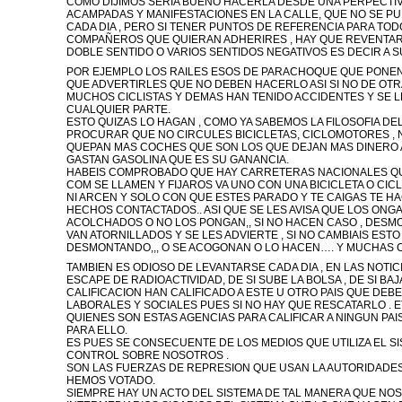
COMO DIJIMOS SERIA BUENO HACERLA DESDE UNA PERPECTIVA
ACAMPADAS Y MANIFESTACIONES EN LA CALLE, QUE NO SE PU
CADA DIA , PERO SI TENER PUNTOS DE REFERENCIA PARA TO
COMPAÑEROS QUE QUIERAN ADHERIRES , HAY QUE REVENTA
DOBLE SENTIDO O VARIOS SENTIDOS NEGATIVOS ES DECIR A S
POR EJEMPLO LOS RAILES ESOS DE PARACHOQUE QUE PONEN
QUE ADVERTIRLES QUE NO DEBEN HACERLO ASI SI NO DE OT
MUCHOS CICLISTAS Y DEMAS HAN TENIDO ACCIDENTES Y SE 
CUALQUIER PARTE.
ESTO QUIZAS LO HAGAN , COMO YA SABEMOS LA FILOSOFIA DE
PROCURAR QUE NO CIRCULES BICICLETAS, CICLOMOTORES , N
QUEPAN MAS COCHES QUE SON LOS QUE DEJAN MAS DINERO
GASTAN GASOLINA QUE ES SU GANANCIA.
HABEIS COMPROBADO QUE HAY CARRETERAS NACIONALES QUE
COM SE LLAMEN Y FIJAROS VA UNO CON UNA BICICLETA O CIC
NI ARCEN Y SOLO CON QUE ESTES PARADO Y TE CAIGAS TE H
HECHOS CONTACTADOS.. ASI QUE SE LES AVISA QUE LOS ONG
ACOLCHADOS O NO LOS PONGAN,, SI NO HACEN CASO , DES
VAN ATORNILLADOS Y SE LES ADVIERTE , SI NO CAMBIAIS ES
DESMONTANDO,,, O SE ACOGONAN O LO HACEN…. Y MUCHAS C
TAMBIEN ES ODIOSO DE LEVANTARSE CADA DIA , EN LAS NOTI
ESCAPE DE RADIOACTIVIDAD, DE SI SUBE LA BOLSA , DE SI BAJ
CALIFICACION HAN CALIFICADO A ESTE U OTRO PAIS QUE DE
LABORALES Y SOCIALES PUES SI NO HAY QUE RESCATARLO . E
QUIENES SON ESTAS AGENCIAS PARA CALIFICAR A NINGUN PAI
PARA ELLO.
ES PUES SE CONSECUENTE DE LOS MEDIOS QUE UTILIZA EL S
CONTROL SOBRE NOSOTROS .
SON LAS FUERZAS DE REPRESION QUE USAN LA AUTORIDADES
HEMOS VOTADO.
SIEMPRE HAY UN ACTO DEL SISTEMA DE TAL MANERA QUE N