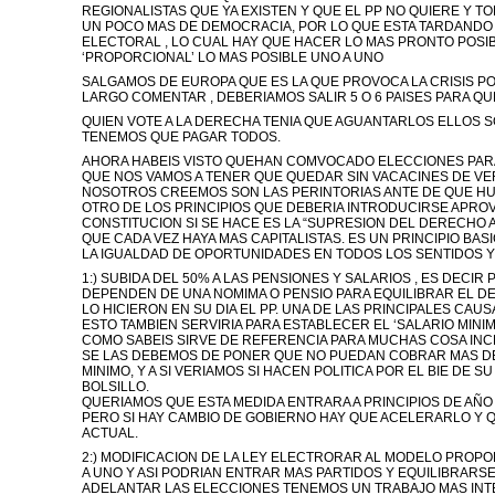
REGIONALISTAS QUE YA EXISTEN Y QUE EL PP NO QUIERE Y T
UN POCO MAS DE DEMOCRACIA, POR LO QUE ESTA TARDANDO
ELECTORAL , LO CUAL HAY QUE HACER LO MAS PRONTO POSI
‘PROPORCIONAL’ LO MAS POSIBLE UNO A UNO
SALGAMOS DE EUROPA QUE ES LA QUE PROVOCA LA CRISIS P
LARGO COMENTAR , DEBERIAMOS SALIR 5 O 6 PAISES PARA QU
QUIEN VOTE A LA DERECHA TENIA QUE AGUANTARLOS ELLOS 
TENEMOS QUE PAGAR TODOS.
AHORA HABEIS VISTO QUEHAN COMVOCADO ELECCIONES PARA 
QUE NOS VAMOS A TENER QUE QUEDAR SIN VACACINES DE VE
NOSOTROS CREEMOS SON LAS PERINTORIAS ANTE DE QUE HU
OTRO DE LOS PRINCIPIOS QUE DEBERIA INTRODUCIRSE APRO
CONSTITUCION SI SE HACE ES LA “SUPRESION DEL DERECHO A
QUE CADA VEZ HAYA MAS CAPITALISTAS. ES UN PRINCIPIO BAS
LA IGUALDAD DE OPORTUNIDADES EN TODOS LOS SENTIDOS Y
1:) SUBIDA DEL 50% A LAS PENSIONES Y SALARIOS , ES DECIR
DEPENDEN DE UNA NOMIMA O PENSIO PARA EQUILIBRAR EL D
LO HICIERON EN SU DIA EL PP. UNA DE LAS PRINCIPALES CAUS
ESTO TAMBIEN SERVIRIA PARA ESTABLECER EL ‘SALARIO MINI
COMO SABEIS SIRVE DE REFERENCIA PARA MUCHAS COSA INC
SE LAS DEBEMOS DE PONER QUE NO PUEDAN COBRAR MAS DE
MINIMO, Y A SI VERIAMOS SI HACEN POLITICA POR EL BIE DE SU
BOLSILLO.
QUERIAMOS QUE ESTA MEDIDA ENTRARA A PRINCIPIOS DE A
PERO SI HAY CAMBIO DE GOBIERNO HAY QUE ACELERARLO Y Q
ACTUAL.
2:) MODIFICACION DE LA LEY ELECTRORAR AL MODELO PROPO
A UNO Y ASI PODRIAN ENTRAR MAS PARTIDOS Y EQUILIBRARSE
ADELANTAR LAS ELECCIONES TENEMOS UN TRABAJO MAS IN