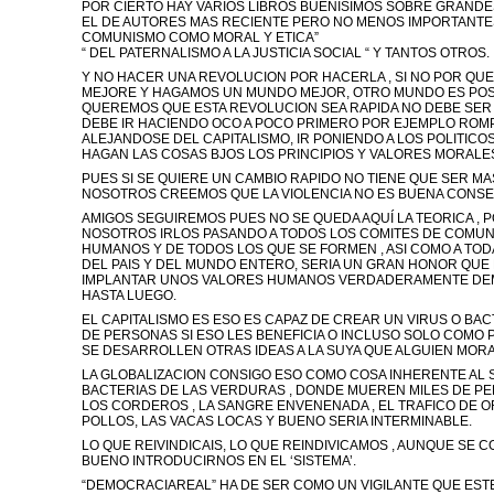
POR CIERTO HAY VARIOS LIBROS BUENISIMOS SOBRE GRAND
EL DE AUTORES MAS RECIENTE PERO NO MENOS IMPORTANTE
COMUNISMO COMO MORAL Y ETICA”
“ DEL PATERNALISMO A LA JUSTICIA SOCIAL “ Y TANTOS OTROS.
Y NO HACER UNA REVOLUCION POR HACERLA , SI NO POR QU
MEJORE Y HAGAMOS UN MUNDO MEJOR, OTRO MUNDO ES POSI
QUEREMOS QUE ESTA REVOLUCION SEA RAPIDA NO DEBE SER 
DEBE IR HACIENDO OCO A POCO PRIMERO POR EJEMPLO ROMPE
ALEJANDOSE DEL CAPITALISMO, IR PONIENDO A LOS POLITICO
HAGAN LAS COSAS BJOS LOS PRINCIPIOS Y VALORES MORALES
PUES SI SE QUIERE UN CAMBIO RAPIDO NO TIENE QUE SER MA
NOSOTROS CREEMOS QUE LA VIOLENCIA NO ES BUENA CONSE
AMIGOS SEGUIREMOS PUES NO SE QUEDA AQUÍ LA TEORICA , 
NOSOTROS IRLOS PASANDO A TODOS LOS COMITES DE COMU
HUMANOS Y DE TODOS LOS QUE SE FORMEN , ASI COMO A TOD
DEL PAIS Y DEL MUNDO ENTERO, SERIA UN GRAN HONOR QUE
IMPLANTAR UNOS VALORES HUMANOS VERDADERAMENTE DE
HASTA LUEGO.
EL CAPITALISMO ES ESO ES CAPAZ DE CREAR UN VIRUS O BA
DE PERSONAS SI ESO LES BENEFICIA O INCLUSO SOLO COMO
SE DESARROLLEN OTRAS IDEAS A LA SUYA QUE ALGUIEN MOR
LA GLOBALIZACION CONSIGO ESO COMO COSA INHERENTE AL SI
BACTERIAS DE LAS VERDURAS , DONDE MUEREN MILES DE PE
LOS CORDEROS , LA SANGRE ENVENENADA , EL TRAFICO DE O
POLLOS, LAS VACAS LOCAS Y BUENO SERIA INTERMINABLE.
LO QUE REIVINDICAIS, LO QUE REINDIVICAMOS , AUNQUE SE C
BUENO INTRODUCIRNOS EN EL ‘SISTEMA’.
“DEMOCRACIAREAL” HA DE SER COMO UN VIGILANTE QUE ES