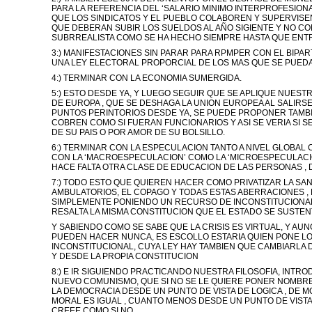
PARA LA REFERENCIA DEL ‘SALARIO MINIMO INTERPROFESIONA
QUE LOS SINDICATOS Y EL PUEBLO COLABOREN Y SUPERVISEN 
QUE DEBERAN SUBIR LOS SUELDOS AL AÑO SIGIENTE Y NO COMO
SUBRREALISTA COMO SE HA HECHO SIEMPRE HASTA QUE ENTRO
3:) MANIFESTACIONES SIN PARAR PARA RPMPER CON EL BIPAR
UNA LEY ELECTORAL PROPORCIAL DE LOS MAS QUE SE PUEDA
4:) TERMINAR CON LA ECONOMIA SUMERGIDA.
5:) ESTO DESDE YA, Y LUEGO SEGUIR QUE SE APLIQUE NUESTR
DE EUROPA , QUE SE DESHAGA LA UNION EUROPEA AL SALIRSE V
PUNTOS PERINTORIOS DESDE YA, SE PUEDE PROPONER TAMBI
COBREN COMO SI FUERAN FUNCIONARIOS Y ASI SE VERIA SI S
DE SU PAIS O POR AMOR DE SU BOLSILLO.
6:) TERMINAR CON LA ESPECULACION TANTO A NIVEL GLOBAL 
CON LA ‘MACROESPECULACION’ COMO LA ‘MICROESPECULACI
HACE FALTA OTRA CLASE DE EDUCACION DE LAS PERSONAS , 
7:) TODO ESTO QUE QUIEREN HACER COMO PRIVATIZAR LA S
AMBULATORIOS, EL COPAGO Y TODAS ESTAS ABERRACIONES , 
SIMPLEMENTE PONIENDO UN RECURSO DE INCONSTITUCIONAL 
RESALTA LA MISMA CONSTITUCION QUE EL ESTADO SE SUSTEN
Y SABIENDO COMO SE SABE QUE LA CRISIS ES VIRTUAL, Y AU
PUEDEN HACER NUNCA, ES ESCOLLO ESTARIA QUIEN PONE L
INCONSTITUCIONAL, CUYA LEY HAY TAMBIEN QUE CAMBIARLA 
Y DESDE LA PROPIA CONSTITUCION
8:) E IR SIGUIENDO PRACTICANDO NUESTRA FILOSOFIA, INTR
NUEVO COMUNISMO, QUE SI NO SE LE QUIERE PONER NOMBRE 
LA DEMOCRACIA DESDE UN PUNTO DE VISTA DE LOGICA , DE M
MORAL ES IGUAL , CUANTO MENOS DESDE UN PUNTO DE VISTA 
CREEE COMO SI NO.