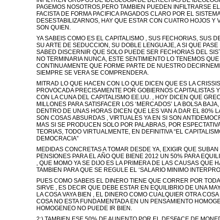
INFILTREN GRUPOS DE IDEOLOGIA DE DERECHAS DE IDEOLOG
PAGEMOS NOSOTROS,PERO TAMBIEN PUEDEN INFILTRARSE EL
FACISTA DE FORMA PACIFICA PAGADOS CLARO POR EL SISTEMA
DESESTABILIZARNOS, HAY QUE ESTAR CON CUATRO HOJOS Y 
SON QUIEN.
YA SABEIS COMO ES EL CAPITALISMO , SUS FECHORIAS, SUS D
SU ARTE DE SEDUCCION, SU DOBLE LENGUAJE, A SI QUE PASE
SABED DISCERNIR QUE SOLO PUEDE SER FECHORIAS DEL SIS
NO TERMINARIA NUNCA, ESTE SENTIMIENTO LO TENEMOS QUE
CONTINUAMENTE QUE FORME PARTE DE NUESTRO DECIRNEM
SIEMPRE SE VERA SE COMPRENDERA.
MITRAD LO QUE HACEN CON LO QUE DICEN QUE ES LA CRISSIS
PROVOCADA PRECISAMENTE POR GOBIERNOS CAPITALISTAS 
CON LA CUNA DEL CAPITALISMO EE.UU. , HOY DICEN QUE GREC
MILLONES PARA SATISFACER LOS ‘MERCADOS’ LA BOLSA BAJA, 
DENTRO DE UNAS HORAS DICEN QUE LES VAN A DAR EL 80% L
SON COSAS ABSURDAS , VIRTUALES YA EN SI SON ANTIDEMO
MAS SI SE PRODUCEN SOLO POR PALABRAS, POR ESPECTATIV
TEORIAS, TODO VIRTUALMENTE, EN DEFINITIVA “EL CAPITALIS
DEMOCRACIA”
MEDIDAS CONCRETAS A TOMAR DESDE YA, EXIGIR QUE SUBAN 
PENSIONES PARA EL AÑO QUE BIENE 2012 UN 50% PARA EQUI
, QUE MOMO YA SE DIJO ES LA PRIMERA DE LAS CAUSAS QUE HA
TAMBIEN PARA QUE SE REGULE EL ‘SALARIO MINIMO INTERPR
PUES COMO SABEIS EL DINERO TIENE QUE CORRER POR TODA
SIRVE , ES DECIR QUE DEBE ESTAR EN EQUILIBRIO DE UNA M
LA COSA VAYA BIEN , EL DINERO COMO CUALQUIER OTRA COSA
COSA NO ESTA FUNDAMENTADA EN UN PENSAMIENTO HOMOGE
HOMOGENEO NO PUEDE IR BIEN.
2:) TAMBIEN ESE 50% DE AUNENTO POR EL DESFACE DE MONED