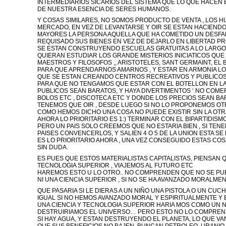
INTERMEDIARIOS SICARIOS DEL SISTEMA QUE LO QUE HACEN
DE NUESTRA ESENCIA DE SERES HUMANOS.
Y COSAS SIMILARES, NO SOMOS PRODUCTO DE VENTA , LOS
MERCADO, EN VEZ DE LEVANTARSE Y OIR SE ESTAN HACIENDO
MAYORES LA PERSONA AQUELLA QUE HA COMETIDO UN DESFAL
REQUISADO SUS BIENES EN VEZ DE DEJARLO EN LIBERTAD PROVIS
SE ESTAN CONSTRUYENDO ESCUELAS GRATUITAS A LO LARGO D
QUIERAN ESTUDIAR LOS GRANDE MISTERIOS INICIATICOS Q
MAESTROS Y FILOSOFOS ,, ARISTOTELES, SANT GERMAINT, EL BU
PARA QUE APRENDARNOS AMARNOS , Y ESTAR EN ARMONIA LO
QUE SE ESTAN CREANDO CENTROS RECREATIVOS Y PUBLICOS
PARA QUE NO TENGAMOS QUE ESTAR CON EL BOTELLON EN LA
PUBLICOS SEAN BARATOS, Y HAYA DIVERTIMENTOS ‘ NO COMERC
BOLOS ETC , DISCOTECA ETC Y DONDE LOS PRECIOS SEAN BA
TENEMOS QUE OIR , DESDE LUEGO SI NO LO PROPONEMOS OT
COMO HEMOS DICHO UNA COSA NO PUEDE EXISTIR SIN LA OT
AHORA LO PRIORITARIO ES 1:) TERMINAR CON EL BIPARTIDISMO 
PERO UN PAIS SOLO CREEMOS QUE NO ESTARIA BIEN , SI TE
PAISES CONVENCERLOS, Y SALIEN 4 O 5 DE LA UNION ESTA S
ES LO PRIORITARIO AHORA , UNA VEZ CONSEGUIDO ESTAS COS
SIN DUDA.
ES PUES QUE ESTOS MATERIALISTAS CAPITALISTAS, PIENSA
TECNOLOGIA SUPERIOR , VIAJEMOS AL FUTURO ETC
HAREMOS ESTO U LO OTRO.. NO COMPRENDEN QUE NO SE PU
NI UNA CIENCIA SUPERIOR , SI NO SE HA AVANZADO MORALMEN
QUE PASARIA SI LE DIERAS A UN NIÑO UNA PISTOLA O UN CU
IGUAL SI NO HEMOS AVANZADO MORAL Y ESPIRITUALMENTE Y
UNA CIENCIA Y TECNOLOGIA SUPERIOR HARIA MOS COMO UN N
DESTRUIRIAMOS EL UNIVERSO… PERO ESTO NO LO COMPRENDE
SI HAY AGUA, Y ESTAN DESTRUYENDO EL PLANETA, LO QUE VA