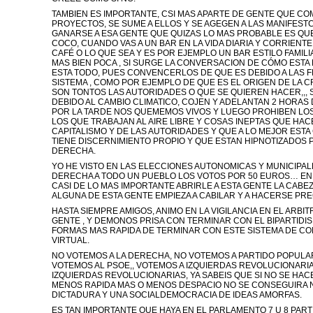
TAMBIEN ES IMPORTANTE, CSI MAS APARTE DE GENTE QUE 
PROYECTOS, SE SUME A ELLOS Y SE AGEGEN A LAS MANIFESTC
GANARSE A ESA GENTE QUE QUIZAS LO MAS PROBABLE ES QU
COCO, CUANDO VAS A UN BAR EN LA VIDA DIARIA Y CORRIENT
CAFÉ O LO QUE SEA Y ES POR EJEMPLO UN BAR ESTILO FAMIL
MAS BIEN POCA , SI SURGE LA CONVERSACION DE CÓMO ESTA L
ESTA TODO, PUES CONVENCERLOS DE QUE ES DEBIDO A LAS 
SISTEMA , COMO POR EJEMPLO DE QUE ES EL ORIGEN DE LA C
SON TONTOS LAS AUTORIDADES O QUE SE QUIEREN HACER,,, 
DEBIDO AL CAMBIO CLIMATICO, COJEN Y ADELANTAN 2 HORAS
POR LA TARDE NOS QUEMEMOS VIVOS Y LUEGO PROHIBEN LOS
LOS QUE TRABAJAN AL AIRE LIBRE Y COSAS INEPTAS QUE HAC
CAPITALISMO Y DE LAS AUTORIDADES Y QUE A LO MEJOR ESTA
TIENE DISCERNIMIENTO PROPIO Y QUE ESTAN HIPNOTIZADOS P
DERECHA.
YO HE VISTO EN LAS ELECCIONES AUTONOMICAS Y MUNICIPA
DERECHA A TODO UN PUEBLO LOS VOTOS POR 50 EUROS… EN
CASI DE LO MAS IMPORTANTE ABRIRLE A ESTA GENTE LA CABEZ
ALGUNA DE ESTA GENTE EMPIEZA A CABILAR Y A HACERSE PR
HASTA SIEMPRE AMIGOS, ANIMO EN LA VIGILANCIA EN EL ARBIT
GENTE , Y DEMONOS PRISA CON TERMINAR CON EL BIPARTIDI
FORMAS MAS RAPIDA DE TERMINAR CON ESTE SISTEMA DE CO
VIRTUAL.
NO VOTEMOS A LA DERECHA, NO VOTEMOS A PARTIDO POPULA
VOTEMOS AL PSOE,, VOTEMOS A IZQUIERDAS REVOLUCIONARI
IZQUIERDAS REVOLUCIONARIAS, YA SABEIS QUE SI NO SE HA
MENOS RAPIDA MAS O MENOS DESPACIO NO SE CONSEGUIRA 
DICTADURA Y UNA SOCIALDEMOCRACIA DE IDEAS AMORFAS.
ES TAN IMPORTANTE QUE HAYA EN EL PARLAMENTO 7 U 8 PART