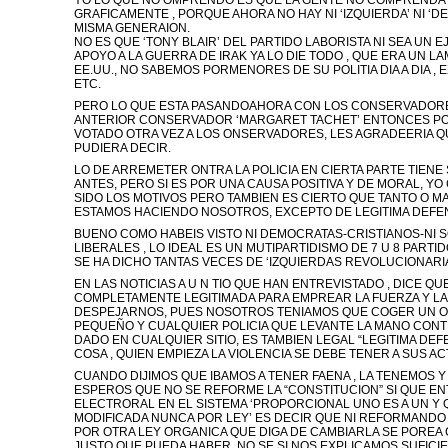
YO LO QUE NO OMPRENDO ES QUE LA GENTE NO COMPRENDA 
GRAFICAMENTE , PORQUE AHORA NO HAY NI ‘IZQUIERDA’ NI ‘D
MISMA GENERAION.
NO ES QUE ‘TONY BLAIR’ DEL PARTIDO LABORISTA NI SEA UN 
APOYO A LA GUERRA DE IRAK YA LO DIE TODO , QUE ERA UN L
EE.UU., NO SABEMOS PORMENORES DE SU POLITIA DIA A DIA ,
ETC.
PERO LO QUE ESTA PASANDOAHORA CON LOS CONSERVADORE
ANTERIOR CONSERVADOR ‘MARGARET TACHET’ ENTONCES P
VOTADO OTRA VEZ A LOS ONSERVADORES, LES AGRADEERIA QU
PUDIERA DECIR.
LO DE ARREMETER ONTRA LA POLICIA EN CIERTA PARTE TIEN
ANTES, PERO SI ES POR UNA CAUSA POSITIVA Y DE MORAL, 
SIDO LOS MOTIVOS PERO TAMBIEN ES CIERTO QUE TANTO O 
ESTAMOS HACIENDO NOSOTROS, EXCEPTO DE LEGITIMA DEFE
BUENO COMO HABEIS VISTO NI DEMOCRATAS-CRISTIANOS-NI 
LIBERALES , LO IDEAL ES UN MUTIPARTIDISMO DE 7 U 8 PART
SE HA DICHO TANTAS VECES DE ‘IZQUIERDAS REVOLUCIONARI
EN LAS NOTICIAS A U N TIO QUE HAN ENTREVISTADO , DICE QUE
COMPLETAMENTE LEGITIMADA PARA EMPREAR LA FUERZA Y LA
DESPEJARNOS, PUES NOSOTROS TENIAMOS QUE COGER UN O
PEQUEÑO Y CUALQUIER POLICIA QUE LEVANTE LA MANO CONT
DADO EN CUALQUIER SITIO, ES TAMBIEN LEGAL “LEGITIMA DEF
COSA , QUIEN EMPIEZA LA VIOLENCIA SE DEBE TENER A SUS ACT
CUANDO DIJIMOS QUE IBAMOS A TENER FAENA , LA TENEMOS Y
ESPEROS QUE NO SE REFORME LA “CONSTITUCION” SI QUE EN
ELECTRORAL EN EL SISTEMA ‘PROPORCIONAL UNO ES A UN Y
MODIFICADA NUNCA POR LEY’ ES DECIR QUE NI REFORMANDO 
POR OTRA LEY ORGANICA QUE DIGA DE CAMBIARLA SE POREA 
JUSTO QUE PUEDA HABER, NO SE SI NOS EXPLICAMOS SUFIC