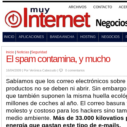
ARCHIVOS
CONTACTO
ACE
INICIO
APLICACIONES
BANDA ANCHA
HOSTING
NEGOCIOS
Inicio
|
Noticias
|
Seguridad
El spam contamina, y mucho
16/04/2009
|
Por
Verónica Cabezudo
|
0 comentarios
Sabíamos que los correo electrónicos sobre
productos no se deben ni abrir. Sin embargo,
que también suponen la misma huella ecoló
millones de coches al año. El correo basura
molesto y costoso para los hackers sino ta
medio ambiente.
Más de 33.000 kilovatios 
energía que gastan este tipo de e-mails.