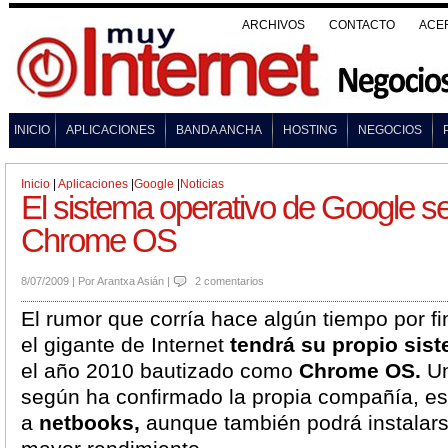
ARCHIVOS
CONTACTO
ACE
INICIO
APLICACIONES
BANDA ANCHA
HOSTING
NEGOCIOS
Inicio
|
Aplicaciones
|
Google
|
Noticias
El sistema operativo de Google s
Chrome OS
8/07/2009
|
Por
Arantxa Asián
|
2 comentarios
El rumor que corría hace algún tiempo por fi
el gigante de Internet
tendrá su propio sis
el año 2010 bautizado como
Chrome OS.
Un
según ha confirmado la propia compañía, e
a
netbooks,
aunque también podrá instalar