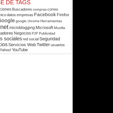
E DE TAGS
ciones
Buscadores
compras
correo
Facebook
Firefox
nico
datos
empresas
Google
google chrome
Herramientas
rnet
Microsoft
microblogging
Mozilla
adores
Negocios
Publicidad
P2P
s sociales
Seguridad
red social
cios
Twitter
Servicios Web
usuarios
YouTube
Yahoo!