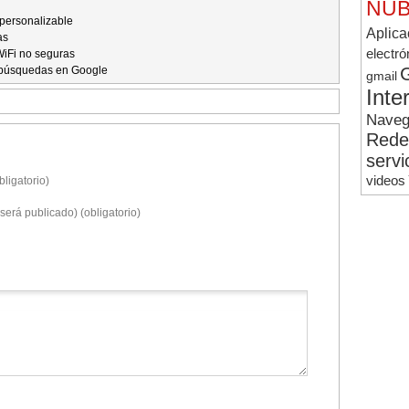
NUB
personalizable
Aplica
as
electró
WiFi no seguras
s búsquedas en Google
gmail
Inte
Naveg
Rede
servi
videos
ligatorio)
será publicado) (obligatorio)