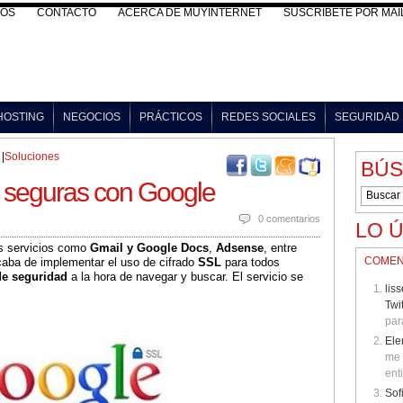
VOS
CONTACTO
ACERCA DE MUYINTERNET
SUSCRÍBETE POR MAI
HOSTING
NEGOCIOS
PRÁCTICOS
REDES SOCIALES
SEGURIDAD
|
Soluciones
BÚ
seguras con Google
0 comentarios
LO 
us servicios como
Gmail y Google Docs
,
Adsense
, entre
COMEN
caba de implementar el uso de cifrado
SSL
para todos
e seguridad
a la hora de navegar y buscar. El servicio se
lis
Twi
para
Ele
me 
ent
Sof