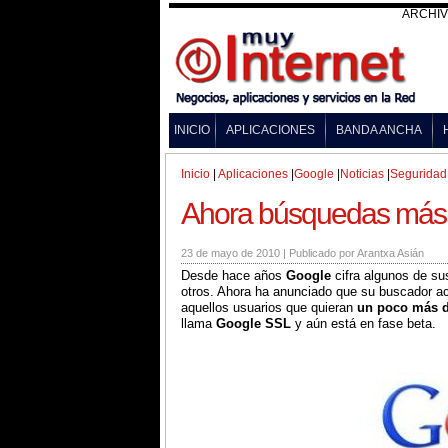
ARCHI
INICIO
APLICACIONES
BANDA ANCHA
Inicio
|
Aplicaciones
|
Google
|
Noticias
|
Seguridad
Ahora búsquedas más 
23 de mayo de 2010
|
Publicado por
Arantxa Asián
Desde hace años
Google
cifra algunos de s
otros. Ahora ha anunciado que su buscador a
aquellos usuarios que quieran
un poco más d
llama
Google SSL
y aún está en fase beta.