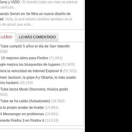
Sony y VIZIO
: El mundo cada vez mas se parece
 película...
ando Servin en Se filtra un nuevo diseño de
il
: Hola, lo que deben cambiar tambien es el
o de gmail que esta...
 LEÍDO
LO MÁS COMENTADO
Tube cumplió 5 años el día de San Valentín
.838)
 15 mejores skins para Firefox
(71.693)
gle mejora las búsquedas de lugares
(62.809)
lera la velocidad de Internet Explorer 8
(52.503)
hael Jackson, la gripe A y Obama, lo más usado
 los hackers
(49.228)
Tube lanza Music Discovery, música gratis
.603)
Tube se ha caído (Actualizado)
(18.369)
a tu propio avatar de Avatar
(14.983)
 Messenger en problemas
(14.681)
vierte Firefox 3 en Firefox 4
(14.519)