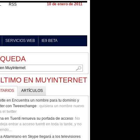
10 de enero de 2011
L
RSS
SERVICIOS WEB
IE9 BETA
SQUEDA
ÚLTIMO EN MUYINTERNET
TARIOS
ARTÍCULOS
sette en Encuentra un nombre para tu dominio y
tter con Tweexchange
: quisiera un nombre nuevo
 el twitter
na en Tuenti renueva su portada de acceso
: No
deja entrar a acceso tuenti en toda la tarde, y no
iendo...
ia Altamirano en Skype llegará a los televisiores