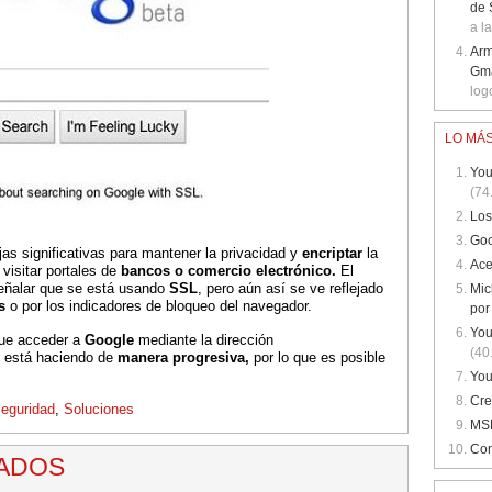
de 
a la
Arm
Gma
log
LO MÁS
You
(74
Los
Goo
jas significativas para mantener la privacidad y
encriptar
la
Ace
 visitar portales de
bancos o comercio electrónico.
El
señalar que se está usando
SSL
, pero aún así se ve reflejado
Mic
s
o por los indicadores de bloqueo del navegador.
por
You
que acceder a
Google
mediante la dirección
(40
 está haciendo de
manera progresiva,
por lo que es posible
You
Cre
eguridad
,
Soluciones
MSN
Con
NADOS