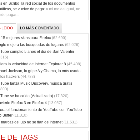
s en Scribd, la red social de los documentos
máticos, se vuelve de pago
: a mi me da igual, no
ndo pagar...
 LEÍDO
LO MÁS COMENTADO
 15 mejores skins para Firefox
(62.690)
gle mejora las búsquedas de lugares
(62.026)
Tube cumplió 5 años el día de San Valentín
.315)
lera la velocidad de Internet Explorer 8
(45.408)
hael Jackson, la gripe A y Obama, lo más usado
 los hackers
(44.783)
Tube lanza Music Discovery, música gratis
.800)
Tube se ha caído (Actualizado)
(17.820)
vierte Firefox 3 en Firefox 4
(13.057)
ora el funcionamiento de YouTube con YouTube
o Buffer
(11.810)
 marcas de lujo no se fian de Internet
(11.531)
E DE TAGS