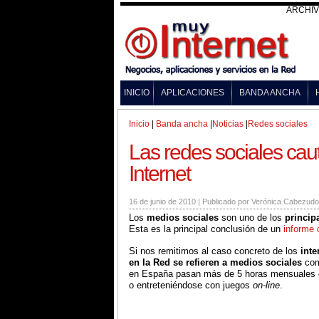
ARCHI
INICIO
APLICACIONES
BANDA ANCHA
Inicio
|
Banda ancha
|
Noticias
|
Redes sociales
Las redes sociales cau
Internet
16 de junio de 2010
|
Publicado por
Verónica Cabezudo
Los
medios sociales
son uno de los
princip
Esta es la principal conclusión de un
informe 
Si nos remitimos al caso concreto de los
inte
en la Red se refieren a medios sociales
co
en España pasan más de 5 horas mensuales en
o entreteniéndose con juegos
on-line
.