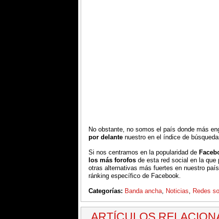
No obstante, no somos el país donde más en
por delante
nuestro en el índice de búsqueda
Si nos centramos en la popularidad de
Faceb
los más forofos
de esta red social en la qu
otras alternativas más fuertes en nuestro pa
ránking específico de Facebook.
Categorías:
Banda ancha
,
Noticias
,
Redes so
ARTÍCULOS RELACIO