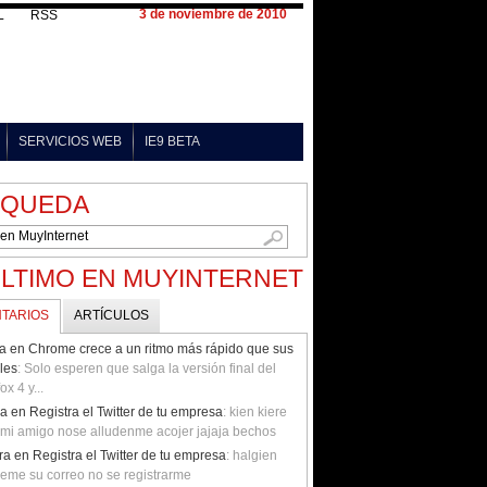
3 de noviembre de 2010
L
RSS
SERVICIOS WEB
IE9 BETA
SQUEDA
ÚLTIMO EN MUYINTERNET
TARIOS
ARTÍCULOS
a en Chrome crece a un ritmo más rápido que sus
ales
: Solo esperen que salga la versión final del
fox 4 y...
la en Registra el Twitter de tu empresa
: kien kiere
 mi amigo nose alludenme acojer jajaja bechos
ra en Registra el Twitter de tu empresa
: halgien
eme su correo no se registrarme