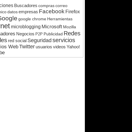
ciones
Buscadores
correo
compras
Facebook
Firefox
nico
datos
empresas
Google
google chrome
Herramientas
rnet
Microsoft
microblogging
Mozilla
Redes
adores
Negocios
Publicidad
P2P
les
servicios
Seguridad
red social
Twitter
cios Web
videos
usuarios
Yahoo!
be