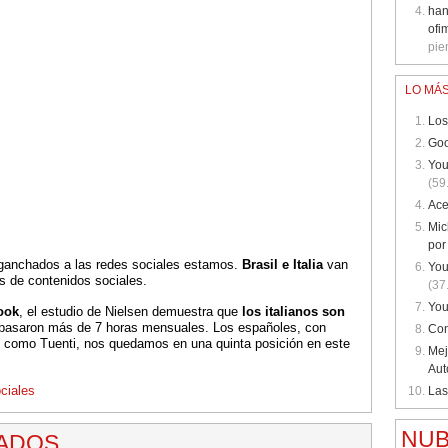
han
ofi
pie
LO MÁS
Los
Goo
You
(59
Ace
Mic
por
ganchados a las redes sociales estamos.
Brasil e Italia
van
You
s de contenidos sociales.
(37
You
ook
, el estudio de Nielsen demuestra que
los italianos son
e pasaron más de 7 horas mensuales. Los españoles, con
Con
ís como Tuenti, nos quedamos en una quinta posición en este
Mej
Aut
ciales
Las
NUB
NADOS