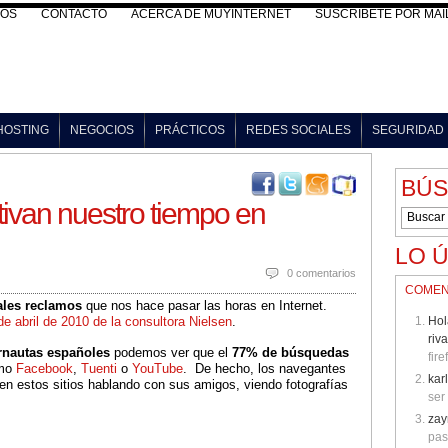
VOS
CONTACTO
ACERCA DE MUYINTERNET
SUSCRÍBETE POR MAI
HOSTING
NEGOCIOS
PRÁCTICOS
REDES SOCIALES
SEGURIDAD
BÚ
tivan nuestro tiempo en
LO 
0 comentarios
COMEN
ales reclamos
que nos hace pasar las horas en Internet.
de abril de 2010 de la consultora Nielsen
.
Hol
riv
rnautas españoles
podemos ver que el
77% de búsquedas
fire
mo
Facebook
,
Tuenti
o
YouTube
. De hecho, los navegantes
kar
 estos sitios hablando con sus amigos, viendo fotografías
ser
zay
pas