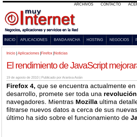
ARCHIVOS
CONTACTO
ACE
INICIO
APLICACIONES
BANDA ANCHA
HOSTING
NEGOCIOS
Inicio
|
Aplicaciones
|
Firefox
|
Noticias
El rendimiento de JavaScript mejorar
19 de agosto de 2010
|
Publicado por
Arantxa Asián
Firefox 4,
que se encuentra actualmente en l
desarrollo, promete ser toda una
revolución
navegadores. Mientras
Mozilla
ultima detall
filtrarse nuevos datos a cerca de sus nueva
último ha sido sobre el funcionamiento de
Ja