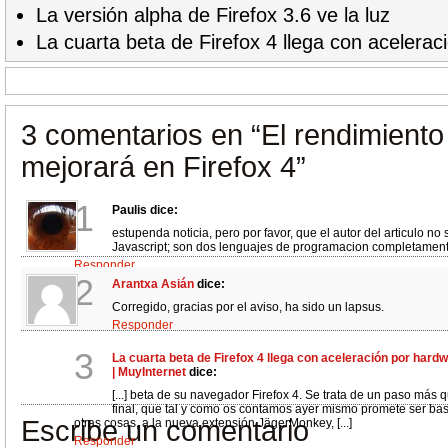
La versión alpha de Firefox 3.6 ve la luz
La cuarta beta de Firefox 4 llega con acelera
3 comentarios en
“El rendimiento
mejorará en Firefox 4”
1
Paulis
dice:
estupenda noticia, pero por favor, que el autor del articulo no
Javascript; son dos lenguajes de programacion completamente
Responder
2
Arantxa Asián
dice:
Corregido, gracias por el aviso, ha sido un lapsus.
Responder
3
La cuarta beta de Firefox 4 llega con aceleración por hard
| MuyInternet
dice:
[...] beta de su navegador Firefox 4. Se trata de un paso más 
final, que tal y como os contamos ayer mismo promete ser bast
Escribe un comentario
otras cosas, a la nueva extensión JägerMonkey, [...]
Responder