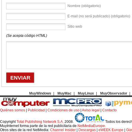
Nombre (obligatorio)
E-mail (no será publicado) (obligatorio)
Sitio web
(Se acepta código HTML)
MuyWindows
|
MuyMac
|
MuyLinux
|
MuyObservador
|
Quiénes somos
|
Publicidad
|
Condiciones de uso
|
Aviso legal
|
Contacto
Copyright
Total Publishing Network S.A.
2008.
Todos los derec
MuyInternet forma parte de la red publicitaria de
NetMediaEurope.
Otros sites de la red NetMedia:
Channel Insider
|
Descargas
|
eWEEK Europe
|
Gi