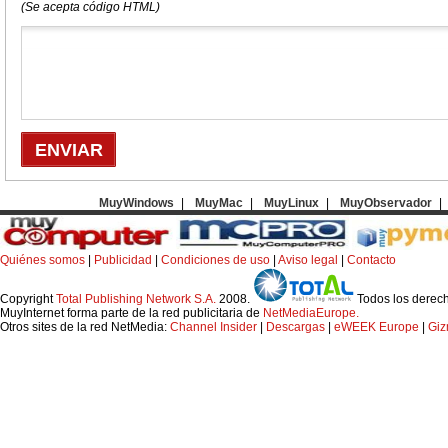
(Se acepta código HTML)
MuyWindows
|
MuyMac
|
MuyLinux
|
MuyObservador
|
Quiénes somos
|
Publicidad
|
Condiciones de uso
|
Aviso legal
|
Contacto
Copyright
Total Publishing Network S.A.
2008.
Todos los derec
MuyInternet forma parte de la red publicitaria de
NetMediaEurope.
Otros sites de la red NetMedia:
Channel Insider
|
Descargas
|
eWEEK Europe
|
Gi