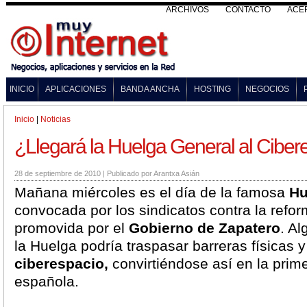
ARCHIVOS
CONTACTO
ACE
INICIO
APLICACIONES
BANDA ANCHA
HOSTING
NEGOCIOS
Inicio
|
Noticias
¿Llegará la Huelga General al Ciber
28 de septiembre de 2010
|
Publicado por
Arantxa Asián
Mañana miércoles es el día de la famosa
Hu
convocada por los sindicatos contra la refor
promovida por el
Gobierno de Zapatero
. A
la Huelga podría traspasar barreras físicas y 
ciberespacio,
convirtiéndose así en la prim
española.