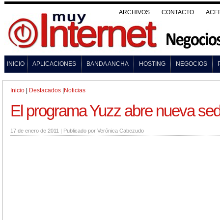
ARCHIVOS
CONTACTO
ACE
INICIO
APLICACIONES
BANDA ANCHA
HOSTING
NEGOCIOS
Inicio
|
Destacados
|
Noticias
El programa Yuzz abre nueva sed
17 de enero de 2011
|
Publicado por
Verónica Cabezudo