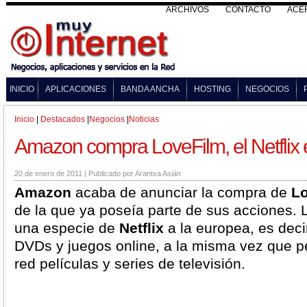
ARCHIVOS
CONTACTO
ACE
INICIO
APLICACIONES
BANDA ANCHA
HOSTING
NEGOCIOS
Inicio
|
Destacados
|
Negocios
|
Noticias
Amazon compra LoveFilm, el Netflix
20 de enero de 2011
|
Publicado por
Arantxa Asián
Amazon
acaba de anunciar la compra de
L
de la que ya poseía parte de sus acciones.
una especie de
Netflix
a la europea, es decir
DVDs y juegos online, a la misma vez que pe
red películas y series de televisión.