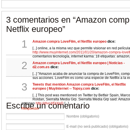
3 comentarios en
“Amazon compr
Netflix europeo”
1
Amazon compra LoveFilm, el Netflix europeo
dice:
[...] online, a la misma vez que permite visionar en red película
http://www.muyinternet.com/2011/01/20/amazon-compra-lovefil
comentarios tecnología, internet karma: 18 etiquetas: amazon, lo
Responder
2
Amazon compra LoveFilm, el Netflix europeo | Noticias -
d2.com.es
dice:
[...] "Amazon acaba de anunciar la compra de LoveFilm, comp
sus acciones. LoveFilm es como una especie de Netflix a la eu
DVDs y juegos online, a la misma vez que permite visionar en red pelí
3
Tweets that mention Amazon compra LoveFilm, el Netflix
http://www.muyinternet.com/2011/01/20/amazon-compra-lovefilm-el-ne
europeo | MuyInternet -- Topsy.com
dice:
Responder
[...] This post was mentioned on Twitter by Betfair Spain, Ma
Roldan, Sierralta Media Grp. Sierralta Media Grp said: Amazon
Escribe un comentario
europeo
http://dlvr.it/DjXpD
[...]
Responder
Nombre (obligatorio)
E-mail (no será publicado) (obligatorio)