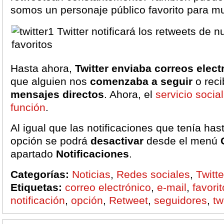
somos un personaje público favorito para m
Hasta ahora,
Twitter enviaba correos elect
que alguien nos
comenzaba a seguir
o rec
mensajes directos
. Ahora, el
servicio soci
función
.
Al igual que las notificaciones que tenía ha
opción se podrá
desactivar
desde el menú
apartado
Notificaciones
.
Categorías:
Noticias
,
Redes sociales
,
Twitte
Etiquetas:
correo electrónico
,
e-mail
,
favori
notificación
,
opción
,
Retweet
,
seguidores
,
tw