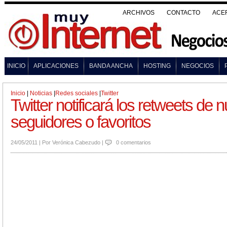
ARCHIVOS
CONTACTO
ACE
INICIO
APLICACIONES
BANDA ANCHA
HOSTING
NEGOCIOS
Inicio
|
Noticias
|
Redes sociales
|
Twitter
Twitter notificará los retweets de 
seguidores o favoritos
24/05/2011
|
Por
Verónica Cabezudo
|
0 comentarios